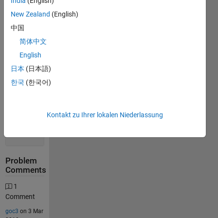
India
(English)
New Zealand
(English)
Solution
中国
Stats
简体中文
English
368
Solutions
日本
(日本語)
234
한국
(한국어)
Solvers
Last
Solution
Kontakt zu Ihrer lokalen Niederlassung
submitted
on Jul 13,
2026
Problem
Comments
1
Comment
goc3
on 3 Mar