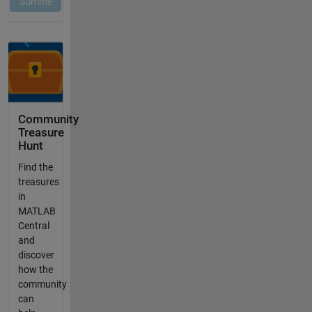
Community
Treasure
Hunt
Find the
treasures
in
MATLAB
Central
and
discover
how the
community
can