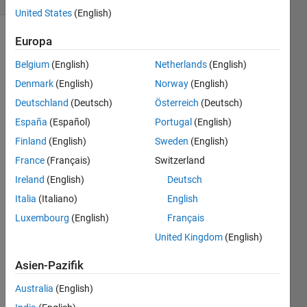
United States
(English)
Europa
Classify
Belgium
(English)
Netherlands
(English)
x data
Denmark
(English)
Norway
(English)
as
Deutschland
(Deutsch)
Österreich
(Deutsch)
España
(Español)
Portugal
(English)
 if x>=0 then  y=1

 if x<0  then  y=0
Finland
(English)
Sweden
(English)
France
(Français)
Switzerland
Example
Ireland
(English)
Deutsch
Italia
(Italiano)
English
 x = [ -2 -1  0  1  2]

Luxembourg
(English)
Français
 y = [  0  0  1  1  1]
United Kingdom
(English)
Asien-Pazifik
Solve
Australia
(English)