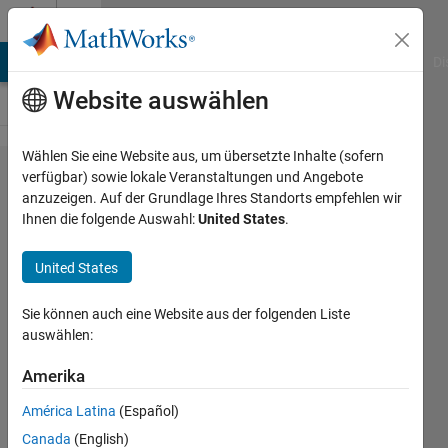
Weiter zum Inhalt
Cody
MATLAB Answers
File Exchange
Cody
AI Chat Playground
Di
Website auswählen
Wählen Sie eine Website aus, um übersetzte Inhalte (sofern
Problem
verfügbar) sowie lokale Veranstaltungen und Angebote
anzuzeigen. Auf der Grundlage Ihres Standorts empfehlen wir
2181.
Ihnen die folgende Auswahl:
United States
.
Hard
limit
United States
function
Sie können auch eine Website aus der folgenden Liste
auswählen:
Ahmad
Alzahrani
Amerika
234
América Latina
(Español)
solvers
Canada
(English)
2 likes