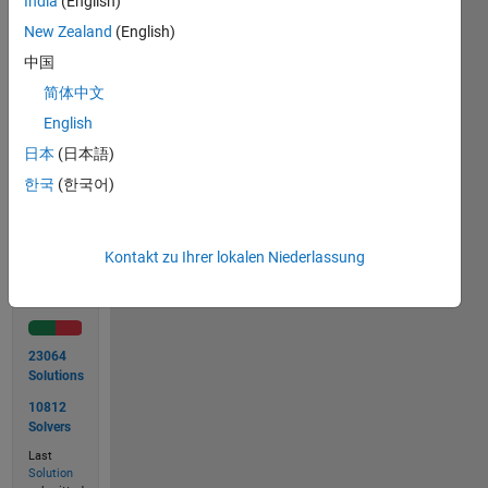
India
(English)
=
rollDice();
New Zealand
(English)
x1 =
中国
5;
x2 =
简体中文
2;
English
日本
(日本語)
한국
(한국어)
Solve
Kontakt zu Ihrer lokalen Niederlassung
Solution
Stats
23064
Solutions
10812
Solvers
Last
Solution