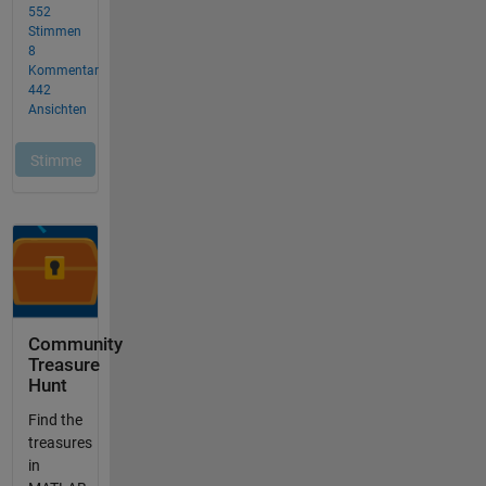
Community
Treasure
Hunt
Find the
treasures
in