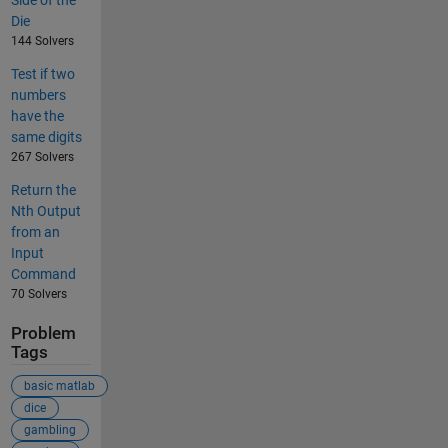
Die
144 Solvers
Test if two
numbers
have the
same digits
267 Solvers
Return the
Nth Output
from an
Input
Command
70 Solvers
Problem
Tags
basic matlab
dice
gambling