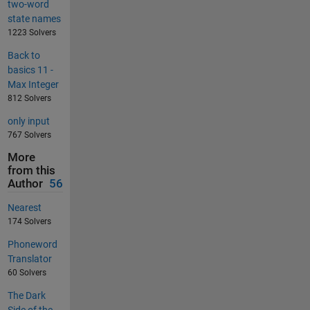
two-word
state names
1223 Solvers
Back to
basics 11 -
Max Integer
812 Solvers
only input
767 Solvers
More
from this
Author
56
Nearest
174 Solvers
Phoneword
Translator
60 Solvers
The Dark
Side of the