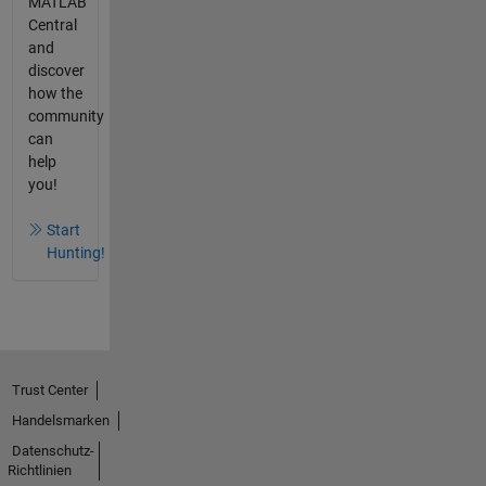
MATLAB
Central
and
discover
how the
community
can
help
you!
Start
Hunting!
Trust Center
Handelsmarken
Datenschutz-
Richtlinien