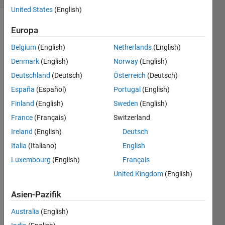
United States
(English)
Europa
Description
Belgium
(English)
Netherlands
(English)
Return
Denmark
(English)
Norway
(English)
two
Deutschland
(Deutsch)
Österreich
(Deutsch)
random
España
(Español)
Portugal
(English)
integers
between
Finland
(English)
Sweden
(English)
1 and
France
(Français)
Switzerland
6,
Ireland
(English)
Deutsch
inclusive,
to
Italia
(Italiano)
English
simulate
Luxembourg
(English)
Français
rolling
United Kingdom
(English)
2
dice.
Asien-Pazifik
Example
Australia
(English)
[x1,x2]