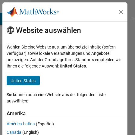
Weiter zum Inhalt
Cody
MATLAB Answers
File Exchange
Cody
AI Chat Playground
Di
Website auswählen
Wählen Sie eine Website aus, um übersetzte Inhalte (sofern
Problem
verfügbar) sowie lokale Veranstaltungen und Angebote
anzuzeigen. Auf der Grundlage Ihres Standorts empfehlen wir
174.
Ihnen die folgende Auswahl:
United States
.
Roll the
Dice!
United States
Sie können auch eine Website aus der folgenden Liste
@bmtran
auswählen:
(Bryant
Tran)
Amerika
11K
solvers
América Latina
(Español)
62 likes
Canada
(English)