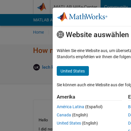
Weiter zum Inhalt
MATLAB Hilfe-Center
Community
MATLAB Answers
File Exchange
Cody
AI Cha
Home
Fragen
Antworten
Durchsuchen
Website auswählen
How much can a graphics card
Wählen Sie eine Website aus, um überset
Standorts empfehlen wir Ihnen die folge
Antwort
lech king
15 Jul. 2021
1 Antwort
United States
Sie können auch eine Website aus der fo
Amerika
E
América Latina
(Español)
B
Canada
(English)
D
Hello
United States
(English)
D
I did not have access to the graphics card to trai