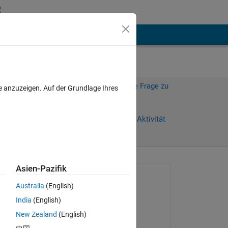
hen
Mehr
Melden Sie sich an, um diese Frage zu
e anzuzeigen. Auf der Grundlage Ihres
beantworten.
Weiterleiten
Anmelden, um Aktivität
zu verfolgen
Asien-Pazifik
Gefragt:
Australia
(English)
lech king
India
(English)
am 15 Jul. 2021
New Zealand
(English)
Kommentiert:
he 