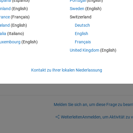
spaña
(Español)
Portugal
(English)
inland
(English)
Sweden
(English)
rance
(Français)
Switzerland
reland
(English)
Deutsch
aining phase, which is a very long time for me.
talia
(Italiano)
English
uxembourg
(English)
Français
United Kingdom
(English)
or 2070 will speed up the workflow?
 for your help
Kontakt zu Ihrer lokalen Niederlassung
Melden Sie sich an, um diese Frage zu bean
Weiterleiten
Anmelden, um Aktivität zu v