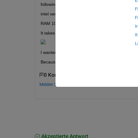
E
following specifications
F
intel xeon cpu e5-2695 16 processor
F
RAM 10GB
I
It takes about 15 days for 24,000 images in the tr
I
L
I wanted to ask if using graphics cards like 1080 
Because I have to rent a graphics card, thank you
0 Kommentare
Melden Sie sich an, um zu kommentieren.
Akzeptierte Antwort