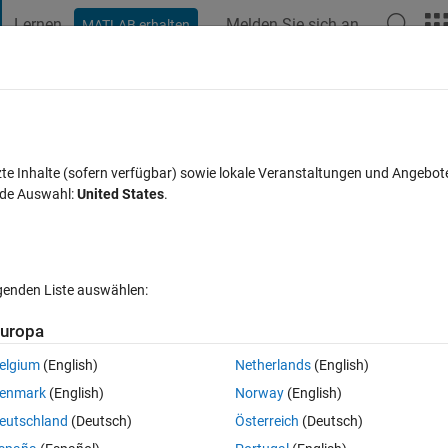
Lernen
Melden Sie sich an
MATLAB erhalten
t Playground
Diskussionen
Wettbewerbe
Blogs
Veröffentlic
FAQs zu MATLAB
Mehr
 make a difference in neural networks?
zte Inhalte (sofern verfügbar) sowie lokale Veranstaltungen und Angebot
nde Auswahl:
United States
.
 akzeptiert
Aktualisiert 22 Jul. 2021
5 Ansichten (30 Tage)
lgenden Liste auswählen:
uropa
elgium
(English)
Netherlands
(English)
0 Stimmen
enmark
(English)
Norway
(English)
eutschland
(Deutsch)
Österreich
(Deutsch)
n the neural network that I implemented and I use a server system with t