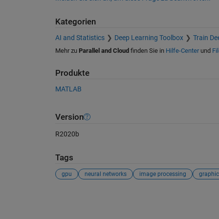
Kategorien
AI and Statistics
Deep Learning Toolbox
Train De
Mehr zu
Parallel and Cloud
finden Sie in
Hilfe-Center
und
Fi
Produkte
MATLAB
Version
R2020b
Tags
gpu
neural networks
image processing
graphic
Siehe auch