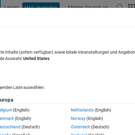
Lernen
Melden Sie sich an
MATLAB erhalten
t Playground
Diskussionen
Wettbewerbe
Blogs
Veröffentlic
FAQs zu MATLAB
Mehr
nce a value is reached
zte Inhalte (sofern verfügbar) sowie lokale Veranstaltungen und Angebot
nde Auswahl:
United States
.
Antwort akzeptiert
Aktualisiert 19 Jun. 2021
6 Ansichten (30 
lgenden Liste auswählen:
uropa
elgium
(English)
Netherlands
(English)
0 Stimmen
In MATLAB Online öffnen
enmark
(English)
Norway
(English)
eutschland
(Deutsch)
Österreich
(Deutsch)