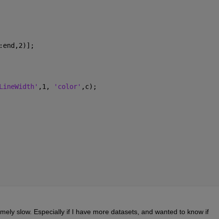
:end,2)];
LineWidth'
,1, 
'color'
,c); 
tremely slow. Especially if I have more datasets, and wanted to know if 