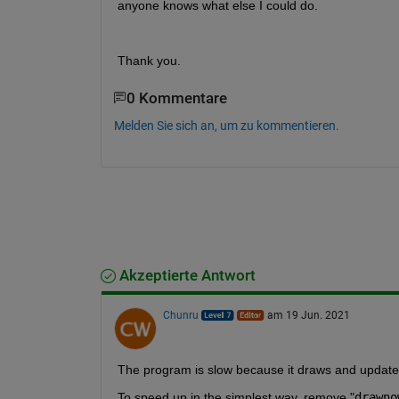
anyone knows what else I could do.
Thank you.
0 Kommentare
Melden Sie sich an, um zu kommentieren.
Akzeptierte Antwort
Chunru
am 19 Jun. 2021
The program is slow because it draws and updates
To speed up in the simplest way, remove "
drawno