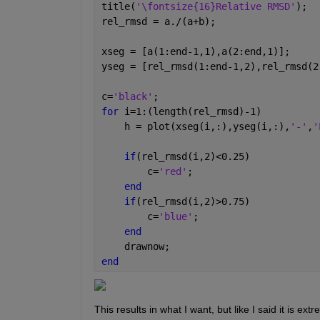
title(
'\fontsize{16}Relative RMSD'
);
rel_rmsd = a./(a+b);
xseg = [a(1:end-1,1),a(2:end,1)]; 
yseg = [rel_rmsd(1:end-1,2),rel_rmsd(2
c=
'black'
;
for 
i=1:(length(rel_rmsd)-1)
    h = plot(xseg(i,:),yseg(i,:),
'-'
,
'
if
(rel_rmsd(i,2)<0.25)
        c=
'red'
;
end
if
(rel_rmsd(i,2)>0.75)
        c=
'blue'
;
end
    drawnow;
end
This results in what I want, but like I said it is ex