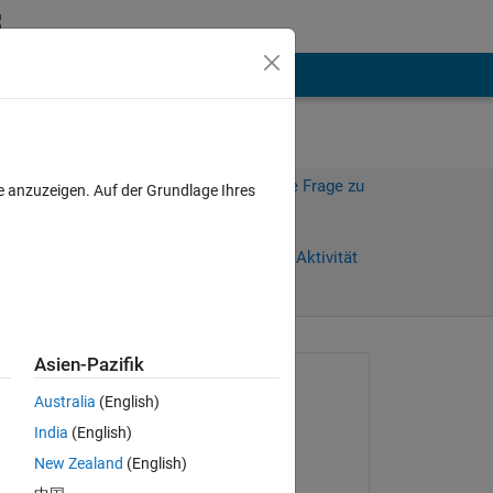
hen
Mehr
Melden Sie sich an, um diese Frage zu
e anzuzeigen. Auf der Grundlage Ihres
beantworten.
Tage)
Weiterleiten
Anmelden, um Aktivität
zu verfolgen
Asien-Pazifik
Gefragt:
Australia
(English)
Dussan Radonich
India
(English)
am 19 Jun. 2021
New Zealand
(English)
Kommentiert: