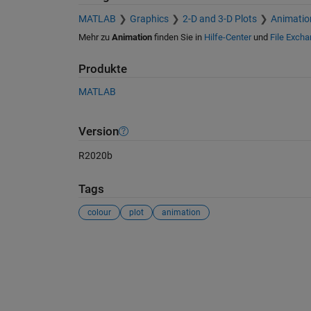
MATLAB
Graphics
2-D and 3-D Plots
Animatio
Mehr zu
Animation
finden Sie in
Hilfe-Center
und
File Exch
Produkte
MATLAB
Version
R2020b
Tags
colour
plot
animation
Siehe auch