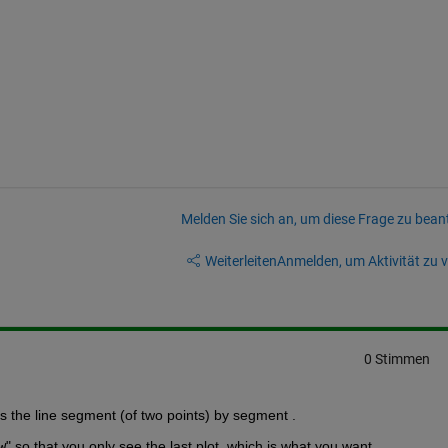
Melden Sie sich an, um diese Frage zu bean
Weiterleiten
Anmelden, um Aktivität zu v
0 Stimmen
 the line segment (of two points) by segment .
w
" so that you only see the last plot, which is what you want.