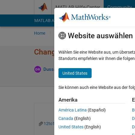
Weiter zum Inhalt
MATLAB Hilfe-Center
Community
MATLAB Answers
File Exchange
Cody
AI Cha
Home
Fragen
Antworten
Durchsuchen
Website auswählen
Change colour of line graph o
Wählen Sie eine Website aus, um überset
Standorts empfehlen wir Ihnen die folge
Dussan Radonich
19 Jun. 2021
1 Antwort
United States
Sie können auch eine Website aus der fo
Amerika
E
América Latina
(Español)
B
Canada
(English)
D
12to17_alpha4.csv
12to17_beta4.csv
United States
(English)
D