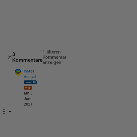
s
i
z
e
)
.
1 älteren
3
Kommentar
Kommentare
anzeigen
Image
Analyst
am 5
Jun.
2021
D
o