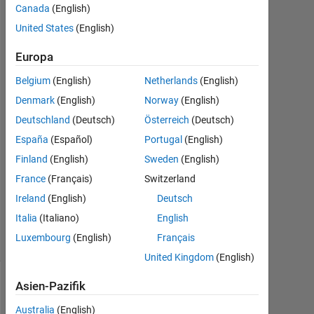
Nasser
Canada
(English)
Alqurishi
United States
(English)
5
Jun.
Europa
2021
Belgium
(English)
Netherlands
(English)
1
Denmark
(English)
Norway
(English)
Antwort
Deutschland
(Deutsch)
Österreich
(Deutsch)
Antwort
España
(Español)
Portugal
(English)
akzeptiert
Finland
(English)
Sweden
(English)
France
(Français)
Switzerland
Aktualisiert
5 Jun. 2021
Ireland
(English)
Deutsch
12
Italia
(Italiano)
English
Ansichten
Luxembourg
(English)
Français
(30 Tage)
United Kingdom
(English)
Asien-Pazifik
Ältere
Kommentare
Australia
(English)