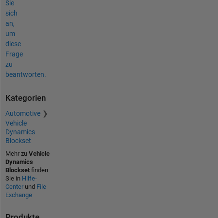
Sie
sich
an,
um
diese
Frage
zu
beantworten.
Kategorien
Automotive
Vehicle
Dynamics
Blockset
Mehr zu
Vehicle
Dynamics
Blockset
finden
Sie in
Hilfe-
Center
und
File
Exchange
Produkte