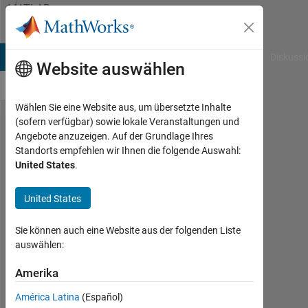
Weiter zum Inhalt
MATLAB
Answers
B Answers
File Exchange
Cody
AI Chat Playground
Diskussi
Website auswählen
Wählen Sie eine Website aus, um übersetzte Inhalte
(sofern verfügbar) sowie lokale Veranstaltungen und
How to
Angebote anzuzeigen. Auf der Grundlage Ihres
Standorts empfehlen wir Ihnen die folgende Auswahl:
sum
United States
.
field
elements
United States
inside a
Sie können auch eine Website aus der folgenden Liste
large
auswählen:
structure
Amerika
array.
América Latina
(Español)