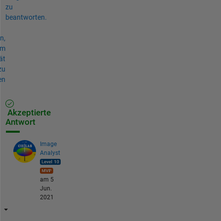
zu
beantworten.
n,
um
ät
zu
en
Akzeptierte
Antwort
Image
Analyst
am 5
Jun.
2021