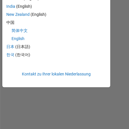
anzeigen
India
(English)
New Zealand
(English)
中国
简体中文
English
I 
h
日本
(日本語)
a
한국
(한국어)
v
e 
m
Kontakt zu Ihrer lokalen Niederlassung
a
t
. 
d
a
t
a 
f
i