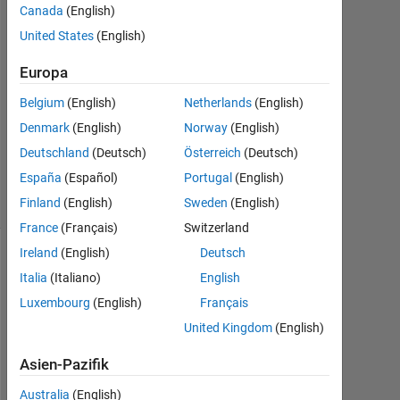
Mai
Canada
(English)
2021
United States
(English)
1
Antwort
Europa
Belgium
(English)
Netherlands
(English)
Aktualisiert
19 Mai
Denmark
(English)
Norway
(English)
2021
Deutschland
(Deutsch)
Österreich
(Deutsch)
33
España
(Español)
Portugal
(English)
Ansichten
(30 Tage)
Finland
(English)
Sweden
(English)
France
(Français)
Switzerland
Ireland
(English)
Deutsch
Italia
(Italiano)
English
Luxembourg
(English)
Français
United Kingdom
(English)
Asien-Pazifik
I
Australia
(English)