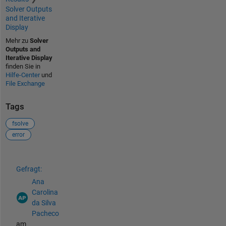
Solver Outputs
and Iterative
Display
Mehr zu
Solver
Outputs and
Iterative Display
finden Sie in
Hilfe-Center
und
File Exchange
Tags
fsolve
error
Siehe auch
Gefragt:
Ana
Carolina
da Silva
Pacheco
am