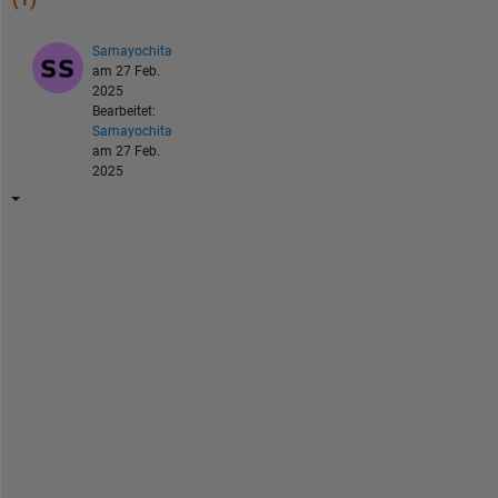
Samayochita
am 27 Feb.
2025
Bearbeitet:
Samayochita
am 27 Feb.
2025
H
i 
C
h
r
i
s
,