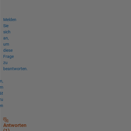
Melden
Sie
sich
an,
um
diese
Frage
zu
beantworten.
n,
um
ät
zu
en
Antworten
(1)