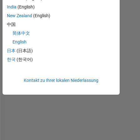
India
(English)
New Zealand
(English)
中国
H
i 
简体中文
a
English
l
日本
(日本語)
l
. 
한국
(한국어)
I 
a
m 
Kontakt zu Ihrer lokalen Niederlassung
t
r
y
i
n
g 
t
o 
p