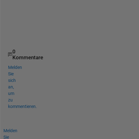
yyaxis 
right 
ylim([0,8]);
ylabel(
'j'
);
grid 
on
legend(
'\lambda = 1/25'
)
% title('Graphical Solution of Eq.15');
0
Kommentare
Melden
Sie
sich
an,
um
zu
kommentieren.
Melden
Sie