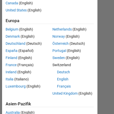
Davis
Canada
(English)
29
United States
(English)
Jan.
2021
Europa
1
Antwort
Belgium
(English)
Netherlands
(English)
Denmark
(English)
Norway
(English)
Antwort
Deutschland
(Deutsch)
Österreich
(Deutsch)
akzeptiert
España
(Español)
Portugal
(English)
Aktualisiert
Finland
(English)
Sweden
(English)
3 Feb. 2021
France
(Français)
Switzerland
2
Ireland
(English)
Deutsch
Ansichten
Italia
(Italiano)
English
(30 Tage)
Luxembourg
(English)
Français
United Kingdom
(English)
Asien-Pazifik
Australia
(English)