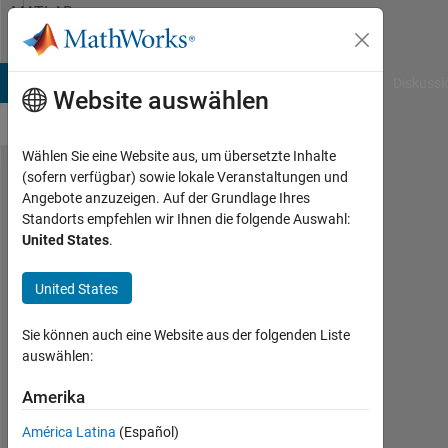
Weiter zum Inhalt
MATLAB
Answers
B Answers
File Exchange
Cody
AI Chat Playground
Diskussi
Website auswählen
Wählen Sie eine Website aus, um übersetzte Inhalte
(sofern verfügbar) sowie lokale Veranstaltungen und
Plotting
Angebote anzuzeigen. Auf der Grundlage Ihres
Standorts empfehlen wir Ihnen die folgende Auswahl:
a
United States
.
function
with 3
United States
differing
Sie können auch eine Website aus der folgenden Liste
initial
auswählen:
values
Amerika
Nicholas
América Latina
(Español)