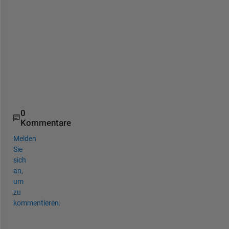
i
t 
h
e
l
p
s
.
0
Kommentare
Melden
Sie
sich
an,
um
zu
kommentieren.