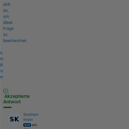
sich
an,
um
diese
Frage
zu
beantworten.
n,
um
ät
zu
en
Akzeptierte
Antwort
Shubham
Khatri
am