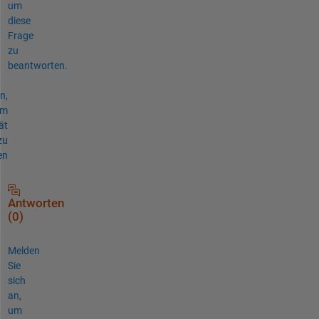
um
diese
Frage
zu
beantworten.
n,
um
ät
zu
en
Antworten
(0)
Melden
Sie
sich
an,
um