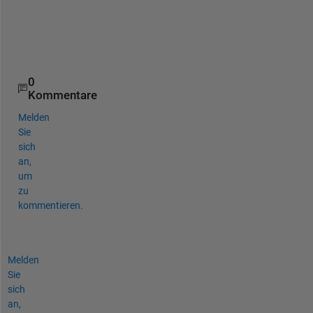
h
e
l
p
0
Kommentare
Melden
Sie
sich
an,
um
zu
kommentieren.
Melden
Sie
sich
an,