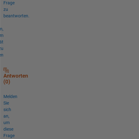
Frage
zu
beantworten.
n,
um
ät
zu
en
Antworten
(0)
Melden
Sie
sich
an,
um
diese
Frage