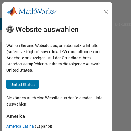
Weiter zum Inhalt
MATLAB
Answers
B Answers
File Exchange
Cody
AI Chat Playground
Diskussi
Website auswählen
Wählen Sie eine Website aus, um übersetzte Inhalte
(sofern verfügbar) sowie lokale Veranstaltungen und
How to
Angebote anzuzeigen. Auf der Grundlage Ihres
Standorts empfehlen wir Ihnen die folgende Auswahl:
stop it if
United States
.
the
restrictions
United States
are not
Sie können auch eine Website aus der folgenden Liste
observed
auswählen:
Amerika
lech
king
América Latina
(Español)
23