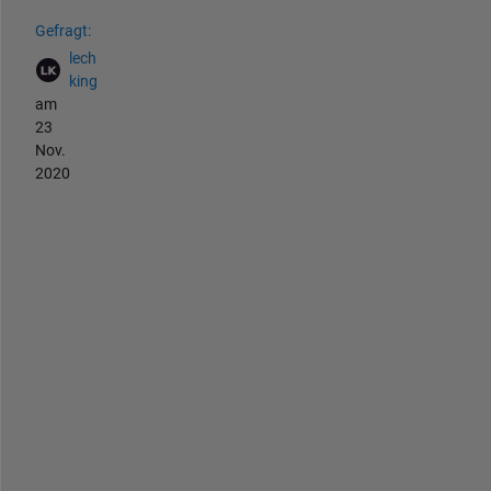
Siehe auch
Gefragt:
lech
king
am
23
Nov.
2020