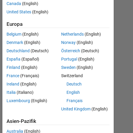
Canada
(English)
Nov.
United States
(English)
2020
0
Europa
Antworten
4
Belgium
(English)
Netherlands
(English)
Ansichten
Denmark
(English)
Norway
(English)
(30 Tage)
Deutschland
(Deutsch)
Österreich
(Deutsch)
España
(Español)
Portugal
(English)
Finland
(English)
Sweden
(English)
France
(Français)
Switzerland
Ireland
(English)
Deutsch
Italia
(Italiano)
English
Luxembourg
(English)
Français
H
United Kingdom
(English)
e
Asien-Pazifik
l
l
Australia
(English)