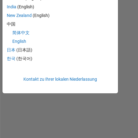
o
India
(English)
New Zealand
(English)
I 
w
中国
a
简体中文
n
English
t 
t
日本
(日本語)
h
한국
(한국어)
e 
p
r
Kontakt zu Ihrer lokalen Niederlassung
o
g
r
a
m 
t
o 
s
t