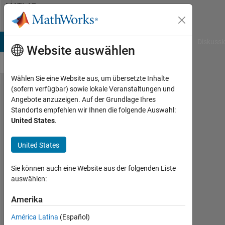
Weiter zum Inhalt
MATLAB
Answers
B Answers
File Exchange
Cody
AI Chat Playground
Diskussi
Website auswählen
Wählen Sie eine Website aus, um übersetzte Inhalte
(sofern verfügbar) sowie lokale Veranstaltungen und
ODE
Angebote anzuzeigen. Auf der Grundlage Ihres
Standorts empfehlen wir Ihnen die folgende Auswahl:
function
United States
.
will not
call the
United States
OutputFcn
Sie können auch eine Website aus der folgenden Liste
auswählen:
Norman
Johnson
Amerika
4
América Latina
(Español)
Mär.