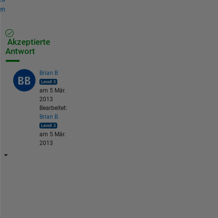
en
Akzeptierte
Antwort
Brian B
am 5 Mär.
2013
Bearbeitet:
Brian B
am 5 Mär.
2013
1
. 
T