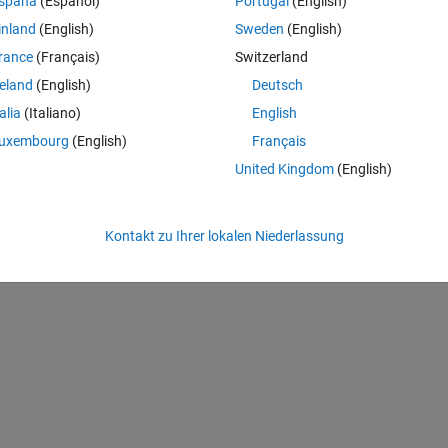
spaña
(Español)
Portugal
(English)
ve:
inland
(English)
Sweden
(English)
Theme
rance
(Français)
Switzerland
reland
(English)
Deutsch
talia
(Italiano)
English
Theme
uxembourg
(English)
Français
United Kingdom
(English)
Kontakt zu Ihrer lokalen Niederlassung
he documentation is not very clear to me.
ta ( a in the above example), is there a way to make it use only the past