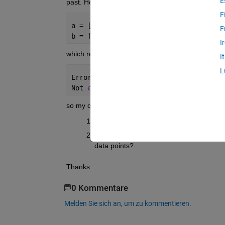
E
past. How should I model this in matlab? Now I ha
F
a = [0; 1; 1.5; 2; 2.2; 2.3; 2.4]
F
b = forecast(armax,a,3)
I
which returns:
I
L
Error 
using armax (line 78)
Not 
enough input arguments.
so my questions are:
What input arguments should I include, t
Does the forecast function use all past da
data points?
Thanks
0 Kommentare
Melden Sie sich an, um zu kommentieren.