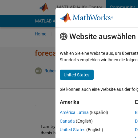
Weiter zum Inhalt
MATLAB Hilfe-Center
Community
MATLAB Answers
File Exchange
Cody
AI Cha
Home
Fragen
Antworten
Durchsuchen
Website auswählen
forecasting prices with ARMA
Wählen Sie eine Website aus, um überset
Standorts empfehlen wir Ihnen die folge
Ruben
24 Feb. 2013
0 Antworten
United States
Sie können auch eine Website aus der fo
Amerika
E
América Latina
(Español)
B
Canada
(English)
D
I am trying to forecast prices (timeseries) with an
United States
(English)
D
thesis but I have never really used it. Suppose I w