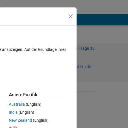
hen
Mehr
Melden Sie sich an, um diese Frage zu
e anzuzeigen. Auf der Grundlage Ihres
beantworten.
Weiterleiten
Anmelden, um Aktivität
zu verfolgen
Asien-Pazifik
Gefragt:
Australia
(English)
Ruben
India
(English)
am 24 Feb. 2013
 
New Zealand
(English)
the 