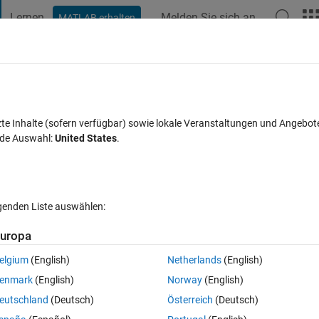
Lernen
Melden Sie sich an
MATLAB erhalten
t Playground
Diskussionen
Wettbewerbe
Blogs
Veröffentlic
FAQs zu MATLAB
Mehr
 model
zte Inhalte (sofern verfügbar) sowie lokale Veranstaltungen und Angebot
nde Auswahl:
United States
.
19 Ansichten (30 Tage)
lgenden Liste auswählen:
uropa
elgium
(English)
Netherlands
(English)
0 Stimmen
In MATLAB Online öffnen
enmark
(English)
Norway
(English)
 ARMA model, it is a small part of the model I am building for my master's
eutschland
(Deutsch)
Österreich
(Deutsch)
ant to have a prediction of the three upcoming timeslots, with data from 