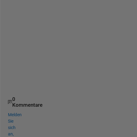
に
測
定
す
る
か
が
分
か
り
ま
せ
ん
。
0
Kommentare
Melden
Sie
sich
an,