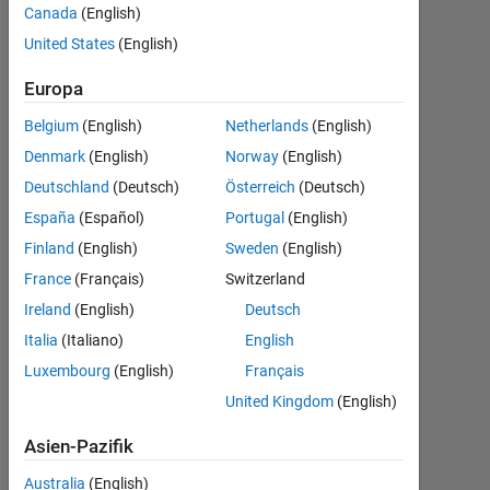
反
Canada
(English)
力
United States
(English)
の
Europa
測
Belgium
(English)
Netherlands
(English)
定
Denmark
(English)
Norway
(English)
に
Deutschland
(Deutsch)
Österreich
(Deutsch)
つ
España
(Español)
Portugal
(English)
い
Finland
(English)
Sweden
(English)
て
France
(Français)
Switzerland
Ireland
(English)
Deutsch
Okamoto
Italia
(Italiano)
English
Sakumi
Luxembourg
(English)
Français
31
United Kingdom
(English)
Okt.
2020
Asien-Pazifik
0
Antworten
Australia
(English)