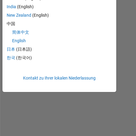
7
India
(English)
Ansichten
New Zealand
(English)
(30 Tage)
中国
简体中文
English
日本
(日本語)
한국
(한국어)
Kontakt zu Ihrer lokalen Niederlassung
M
A
T
L
A
B
の
S
i