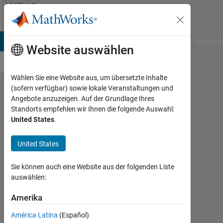
Weiter zum Inhalt
MATLAB
Answers
B Answers
File Exchange
Cody
AI Chat Playground
Diskussi
Website auswählen
Wählen Sie eine Website aus, um übersetzte Inhalte
(sofern verfügbar) sowie lokale Veranstaltungen und
壁
Angebote anzuzeigen. Auf der Grundlage Ihres
Standorts empfehlen wir Ihnen die folgende Auswahl:
に
United States
.
衝
突
United States
し
Sie können auch eine Website aus der folgenden Liste
た
auswählen:
と
Amerika
き
の
América Latina
(Español)