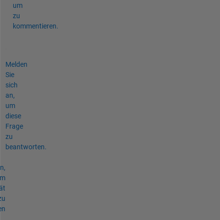
um
zu
kommentieren.
Melden
Sie
sich
an,
um
diese
Frage
zu
beantworten.
n,
um
ät
zu
en