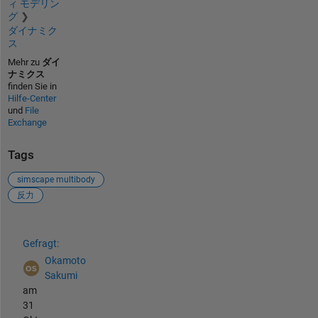
ィ モデリン
グ
ダイナミク
ス
Mehr zu
ダイ
ナミクス
finden Sie in
Hilfe-Center
und
File
Exchange
Tags
simscape multibody
反力
Siehe auch
Gefragt:
Okamoto
Sakumi
am
31