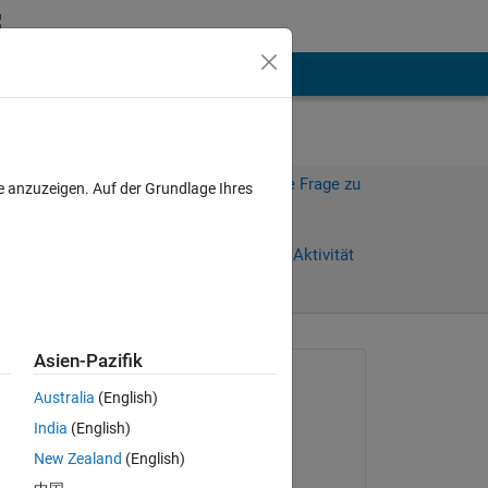
hen
Mehr
Melden Sie sich an, um diese Frage zu
e anzuzeigen. Auf der Grundlage Ihres
beantworten.
)
Weiterleiten
Anmelden, um Aktivität
zu verfolgen
Asien-Pazifik
Gefragt:
Australia
(English)
Vivek Shukla
India
(English)
am 15 Okt. 2020
 = 
New Zealand
(English)
Kommentiert: