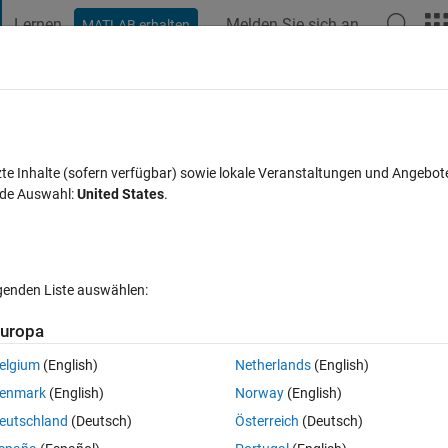
Lernen
Melden Sie sich an
MATLAB erhalten
t Playground
Diskussionen
Wettbewerbe
Blogs
Veröffentlic
FAQs zu MATLAB
Mehr
loop form
zte Inhalte (sofern verfügbar) sowie lokale Veranstaltungen und Angebot
nde Auswahl:
United States
.
wort akzeptiert
Aktualisiert 16 Okt. 2020
16 Ansichten (30 Tage
lgenden Liste auswählen:
uropa
elgium
(English)
Netherlands
(English)
0 Stimmen
In MATLAB Online öffnen
enmark
(English)
Norway
(English)
 9 10 11 12 13 14 15 16 17 18 19 20 21 22 23 24 25 26 27] instad of max
eutschland
(Deutsch)
Österreich
(Deutsch)