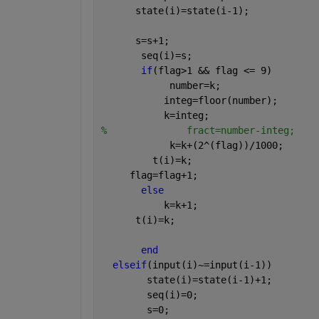
      state(i)=state(i-1);
      s=s+1;
       seq(i)=s;
if
(flag>1 && flag <= 9)
            number=k;
           integ=floor(number);
           k=integ;
%              fract=number-integ;
            k=k+(2^(flag))/1000;
         t(i)=k;
     flag=flag+1;
else 
           k=k+1;
      t(i)=k;
end
elseif
(input(i)~=input(i-1))
        state(i)=state(i-1)+1;
        seq(i)=0;
        s=0;