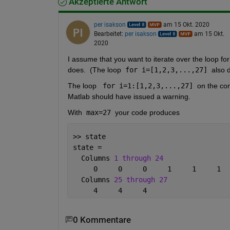
Akzeptierte Antwort
per isakson
am 15 Okt. 2020
Bearbeitet:
per isakson
am 15 Okt.
2020
I assume that you want to iterate over the loop for
does.  (The loop
 for i=[1,2,3,...,27] 
also 
The loop 
 for i=1:[1,2,3,...,27] 
on the con
Matlab should have issued a warning.
With
 max=27 
your code produces
>> state
state =
  Columns 
1 through 24
     0     0     0     1     1     1  
  Columns 
25 through 27
     4     4     4
0 Kommentare