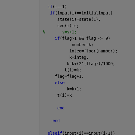
if
(i==1)
if
(input(i)==initialinput)
      state(i)=state(1);
      seq(i)=s;
%       s=s+1;
if
(flag>1 && flag <= 9)
            number=k;
           integ=floor(number);
           k=integ;
          k=k+(2^(flag))/1000;
         t(i)=k;
     flag=flag+1;
else 
          k=k+1;
      t(i)=k;
end
end
elseif
(input(i)==input(i-1))