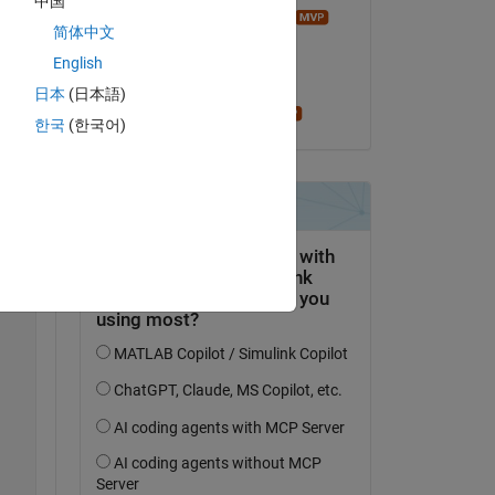
中国
Image Analyst
简体中文
am 16 Okt. 2020
English
Akzeptiert:
Copy
日本
(日本語)
per isakson
한국
(한국어)
 this instead of max= 27 for same code