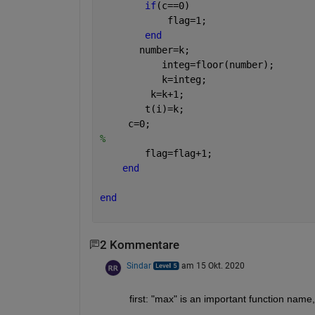
if
(c==0)
            flag=1;
end
       number=k;
           integ=floor(number);
           k=integ;
         k=k+1;
        t(i)=k;
     c=0;
%        
        flag=flag+1;
end
end
2 Kommentare
Sindar
am 15 Okt. 2020
first: "max" is an important function name,