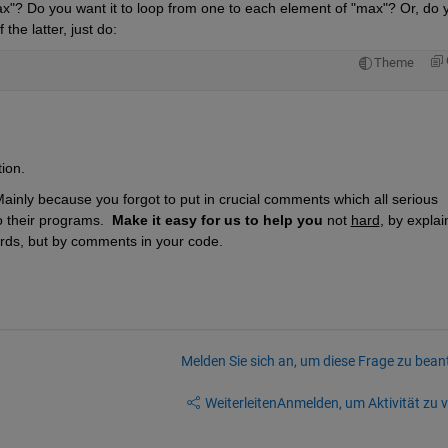
x"? Do you want it to loop from one to each element of "max"? Or, do y
the latter, just do:
Theme
tion.
 Mainly because you forgot to put in crucial comments which all serious 
 their programs.  
Make it easy for us to help you
 not 
hard
, by explain
words, but by comments in your code.
Melden Sie sich an, um diese Frage zu bean
Weiterleiten
Anmelden, um Aktivität zu v