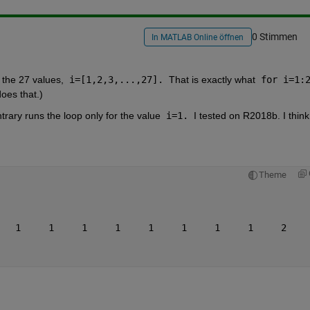
0 Stimmen
In MATLAB Online öffnen
 the 27 values,
 i=[1,2,3,...,27]. 
That is exactly what
does that.)
trary runs the loop only for the value
 i=1. 
I tested on R2018b. I think 
Theme
   1     1     1     1     1     1     1     1     2    