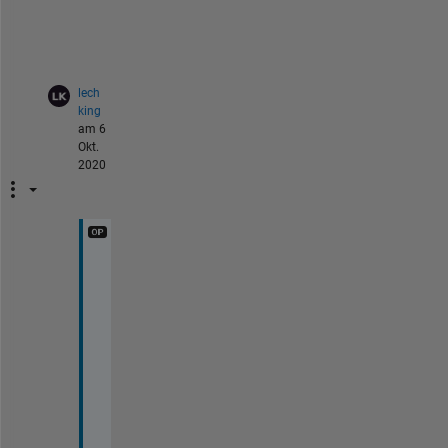
r 
v
. 
lech
king
am 6
Okt.
2020
T
h
a
n
k 
y
o
u 
v