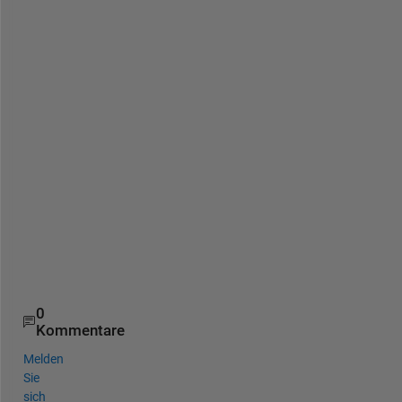
f
o
r 
y
o
u
r 
g
u
i
d
a
n
c
e
0
Kommentare
Melden
Sie
sich