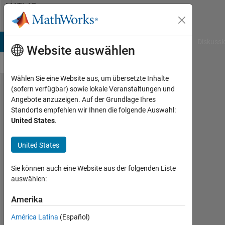
Weiter zum Inhalt
MATLAB
Answers
B Answers
File Exchange
Cody
AI Chat Playground
Diskussi
Website auswählen
Wählen Sie eine Website aus, um übersetzte Inhalte
(sofern verfügbar) sowie lokale Veranstaltungen und
MATLAB GUI
Angebote anzuzeigen. Auf der Grundlage Ihres
Standorts empfehlen wir Ihnen die folgende Auswahl:
Interconnection
United States
.
procedure??
United States
karan
Sie können auch eine Website aus der folgenden Liste
auswählen:
14
Jan.
Amerika
2013
1
América Latina
(Español)
Antwort