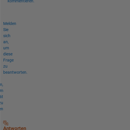
kommentieren.
Melden
Sie
sich
an,
um
diese
Frage
zu
beantworten.
n,
um
ät
zu
en
Antworten