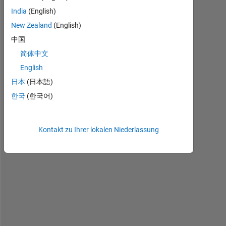
H
India
(English)
i
,
New Zealand
(English)
中国
I 
简体中文
h
English
a
v
日本
(日本語)
e 
한국
(한국어)
u
s
e
Kontakt zu Ihrer lokalen Niederlassung
d 
h
d
f
t
o
o
l
, 