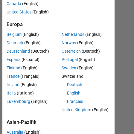
Canada
(English)
United States
(English)
M
Prabu
Europa
14
Dez.
Belgium
(English)
Netherlands
(English)
2012
Denmark
(English)
Norway
(English)
0
Deutschland
(Deutsch)
Österreich
(Deutsch)
Antworten
9
España
(Español)
Portugal
(English)
Ansichten
Finland
(English)
Sweden
(English)
(30 Tage)
France
(Français)
Switzerland
Ireland
(English)
Deutsch
Italia
(Italiano)
English
Luxembourg
(English)
Français
United Kingdom
(English)
Asien-Pazifik
Australia
(English)