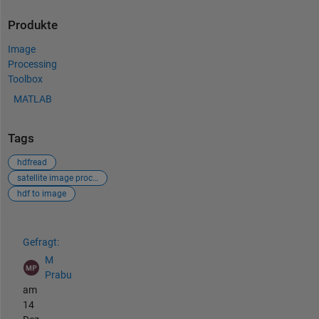
Produkte
Image
Processing
Toolbox
MATLAB
Tags
hdfread
satellite image processing
hdf to image
Siehe auch
Gefragt:
M
Prabu
am
14