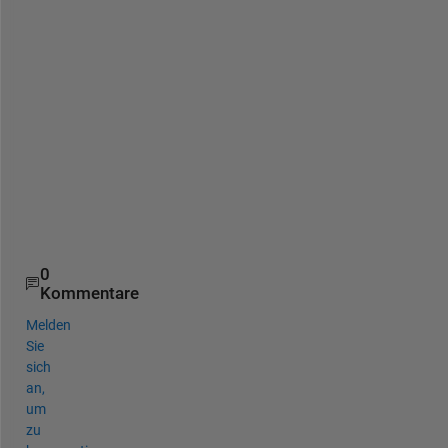
u
(
m
a
p
r
a
b
u
)
0
Kommentare
Melden
Sie
sich
an,
um
zu