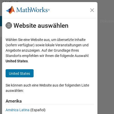
Weiter zum Inhalt
MATLAB
Answers
B Answers
File Exchange
Cody
AI Chat Playground
Diskussi
Website auswählen
Wählen Sie eine Website aus, um übersetzte Inhalte
(sofern verfügbar) sowie lokale Veranstaltungen und
How to
Angebote anzuzeigen. Auf der Grundlage Ihres
Standorts empfehlen wir Ihnen die folgende Auswahl:
generate
United States
.
NDVI
from
United States
HDF-4
Sie können auch eine Website aus der folgenden Liste
data.
auswählen:
(OCM-2
Amerika
level-1
HDF-4)
América Latina
(Español)