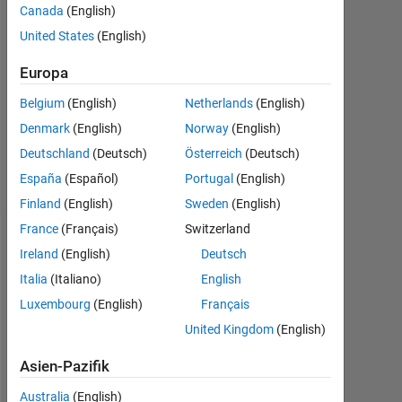
Canada
(English)
2020
0
United States
(English)
Antworten
Europa
Aktualisiert
Belgium
(English)
Netherlands
(English)
14 Jul.
Denmark
(English)
Norway
(English)
2020
10
Deutschland
(Deutsch)
Österreich
(Deutsch)
Ansichten
España
(Español)
Portugal
(English)
(30 Tage)
Finland
(English)
Sweden
(English)
France
(Français)
Switzerland
Ältere
Ireland
(English)
Deutsch
Kommentare
Italia
(Italiano)
English
anzeigen
Luxembourg
(English)
Français
United Kingdom
(English)
Asien-Pazifik
H
Australia
(English)
i 