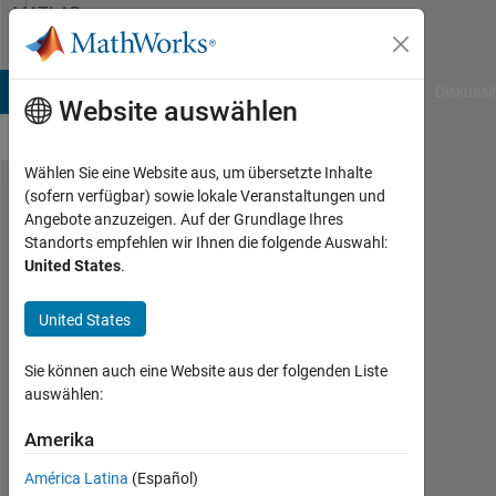
Weiter zum Inhalt
MATLAB
Answers
B Answers
File Exchange
Cody
AI Chat Playground
Diskussi
Website auswählen
Wählen Sie eine Website aus, um übersetzte Inhalte
(sofern verfügbar) sowie lokale Veranstaltungen und
Problem in
Angebote anzuzeigen. Auf der Grundlage Ihres
Standorts empfehlen wir Ihnen die folgende Auswahl:
matlab
United States
.
implementation
zero crossings
United States
detector
Sie können auch eine Website aus der folgenden Liste
auswählen:
Mohamed
Jamal
Amerika
13
América Latina
(Español)
Jul.