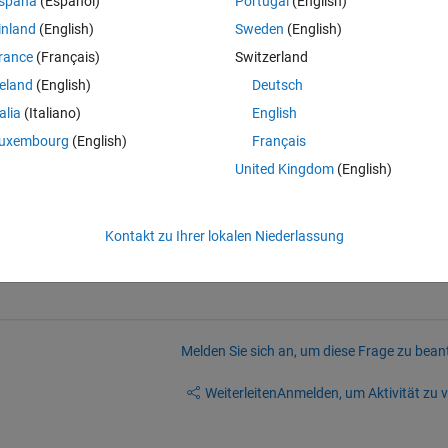
spaña
(Español)
Portugal
(English)
inland
(English)
Sweden
(English)
rance
(Français)
Switzerland
(0, 60, 15));
reland
(English)
Deutsch
talia
(Italiano)
English
?
uxembourg
(English)
Français
United Kingdom
(English)
Kontakt zu Ihrer lokalen Niederlassung
Melden Sie sich an, um diese Frage zu bean
Weiterleiten
Anmelden, um Aktivität zu v