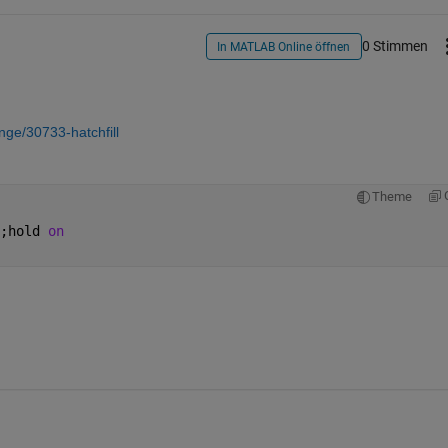
0 Stimmen
In MATLAB Online öffnen
nge/30733-hatchfill
Theme
;hold 
on