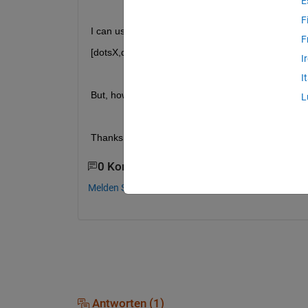
E
F
I can use this for the horizontal lines:
F
[dotsX,dotsY] = ndgrid(linspace(0, 5, 15), linspace
I
I
But, how can I adapt it to make the lines diagonal
L
Thanks in advance
0 Kommentare
Melden Sie sich an, um zu kommentieren.
Antworten (1)