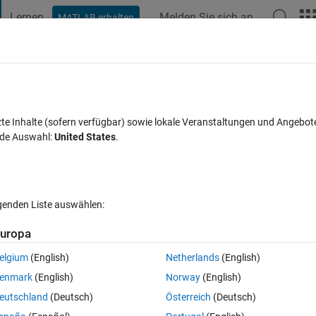
Lernen
Melden Sie sich an
MATLAB erhalten
t Playground
Diskussionen
Wettbewerbe
Blogs
Veröffentlic
FAQs zu MATLAB
Mehr
in a specific area of plot
zte Inhalte (sofern verfügbar) sowie lokale Veranstaltungen und Angebot
nde Auswahl:
United States
.
Jul. 2020
15 Ansichten (30 Tage)
lgenden Liste auswählen:
uropa
elgium
(English)
Netherlands
(English)
0 Stimmen
enmark
(English)
Norway
(English)
n an area of a plot (it's easy to define this area, I need this for x 0-->5, 
eutschland
(Deutsch)
Österreich
(Deutsch)