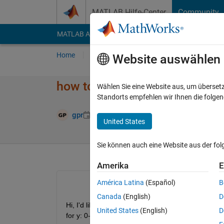
Weiter zum Inhalt
MATLAB Hilfe-Center
Community
MATLAB Answers
File Exchange
Cody
AI Cha
Home
Fragen
Antworten
Durchsuchen
Website auswählen
how to create diagonal stripes 
Wählen Sie eine Website aus, um überset
Standorts empfehlen wir Ihnen die folge
Aktualisiert 8 
gpr
8 Jul. 2020
1 Antwort
United States
Sie können auch eine Website aus der fo
Amerika
E
América Latina
(Español)
B
Canada
(English)
D
Hi, I'd like to create some grid of diagonal stripes i
United States
(English)
D
for y: 0-->60).