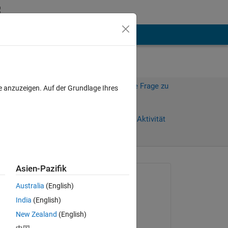
hen
Mehr
Melden Sie sich an, um diese Frage zu
e anzuzeigen. Auf der Grundlage Ihres
beantworten.
Weiterleiten
Anmelden, um Aktivität
zu verfolgen
Asien-Pazifik
Gefragt:
Australia
(English)
gpr
India
(English)
am 8 Jul. 2020
and 
New Zealand
(English)
Bearbeitet: