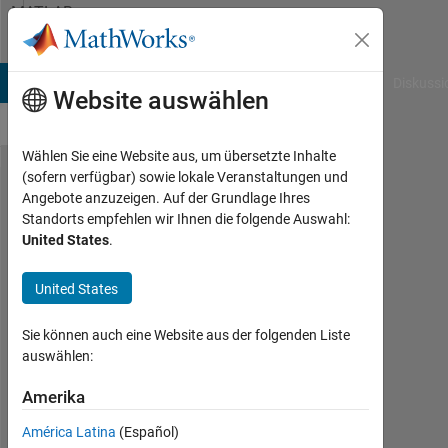
Weiter zum Inhalt
MATLAB
Answers
B Answers
File Exchange
Cody
AI Chat Playground
Diskussi
Website auswählen
Wählen Sie eine Website aus, um übersetzte Inhalte
(sofern verfügbar) sowie lokale Veranstaltungen und
How to
Angebote anzuzeigen. Auf der Grundlage Ihres
Standorts empfehlen wir Ihnen die folgende Auswahl:
read mix
United States
.
characters
in a cell,
United States
and write
Sie können auch eine Website aus der folgenden Liste
to another
auswählen:
cell?
Amerika
mmenvo
América Latina
(Español)