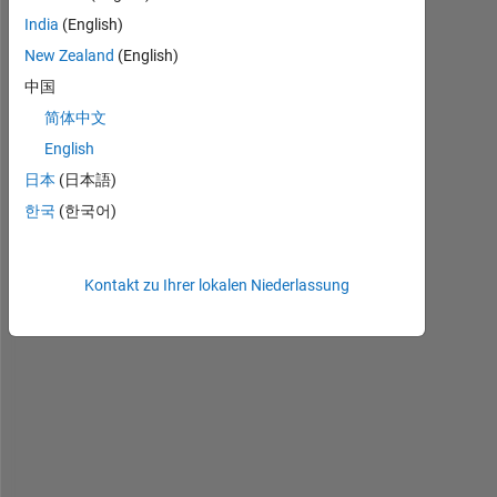
n 
India
(English)
M
New Zealand
(English)
a
t
中国
l
简体中文
a
English
b
, 
日本
(日本語)
I 
한국
(한국어)
w
a
n
Kontakt zu Ihrer lokalen Niederlassung
t 
t
o 
r
e
a
d 
s
p