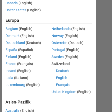
1
Canada
(English)
Nov.
United States
(English)
2012
1
Europa
Antwort
Belgium
(English)
Netherlands
(English)
Antwort
Denmark
(English)
Norway
(English)
akzeptiert
Deutschland
(Deutsch)
Österreich
(Deutsch)
6
España
(Español)
Portugal
(English)
Ansichten
Finland
(English)
Sweden
(English)
(30 Tage)
France
(Français)
Switzerland
Ireland
(English)
Deutsch
Italia
(Italiano)
English
Luxembourg
(English)
Français
United Kingdom
(English)
Asien-Pazifik
I
Australia
(English)