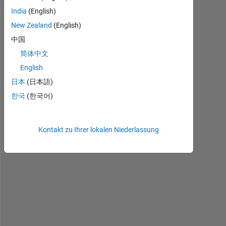
India
(English)
I 
New Zealand
(English)
n
e
中国
e
简体中文
d 
English
t
o 
日本
(日本語)
m
한국
(한국어)
a
k
e 
Kontakt zu Ihrer lokalen Niederlassung
a 
c
o
d
e 
o
n 
m
a