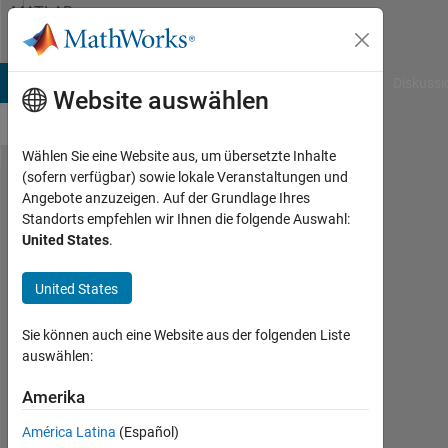
Weiter zum Inhalt
MATLAB
Answers
B Answers
File Exchange
Cody
AI Chat Playground
Diskussi
Website auswählen
Wählen Sie eine Website aus, um übersetzte Inhalte
(sofern verfügbar) sowie lokale Veranstaltungen und
I need help
Angebote anzuzeigen. Auf der Grundlage Ihres
Standorts empfehlen wir Ihnen die folgende Auswahl:
coding a
United States
.
human
cannonball
United States
ignoring
Sie können auch eine Website aus der folgenden Liste
air
auswählen:
resistance
Amerika
Tiffany
América Latina
(Español)