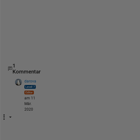
h
i
l
e 
l
o
o
p
. 
1
Kommentar
darova
am 11
Mär.
2020
D