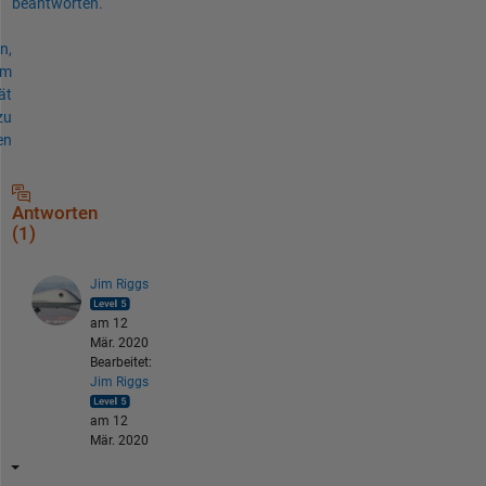
beantworten.
n,
um
ät
zu
en
Antworten
(1)
Jim Riggs
am 12
Mär. 2020
Bearbeitet:
Jim Riggs
am 12
Mär. 2020