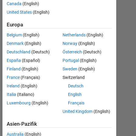
Orogun
Canada
(English)
11
United States
(English)
Mär.
2020
Europa
1
Antwort
Belgium
(English)
Netherlands
(English)
Denmark
(English)
Norway
(English)
Aktualisiert
Deutschland
(Deutsch)
Österreich
(Deutsch)
13 Mär.
España
(Español)
Portugal
(English)
2020
19
Finland
(English)
Sweden
(English)
Ansichten
France
(Français)
Switzerland
(30 Tage)
Ireland
(English)
Deutsch
Italia
(Italiano)
English
Luxembourg
(English)
Français
United Kingdom
(English)
Asien-Pazifik
Australia
(English)