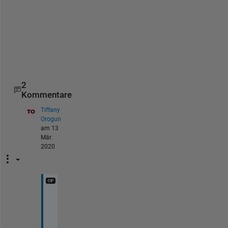
e
r
)
2
Kommentare
Tiffany
Orogun
am 13
Mär.
2020
T
h
a