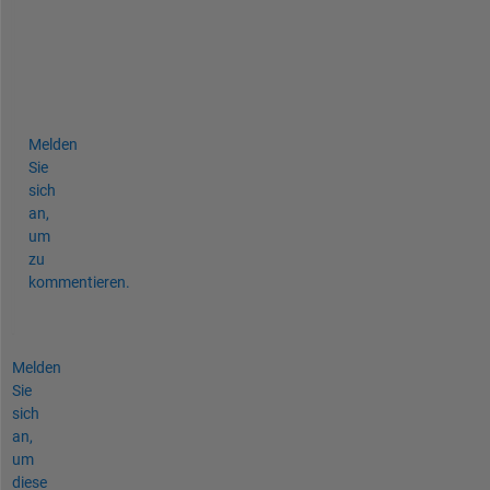
l
i
o
n
?
Melden
Sie
sich
an,
um
zu
kommentieren.
Melden
Sie
sich
an,
um
diese