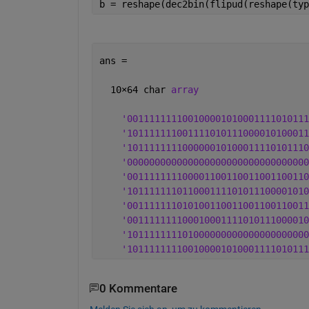
b = reshape(dec2bin(flipud(reshape(typ
ans =
  10
×
64 char 
array
'001111111100100001010001111010111
'101111111001111010111000010100011
'101111111100000010100011110101110
'000000000000000000000000000000000
'001111111100001100110011001100110
'101111111011000111101011100001010
'001111111010100110011001100110011
'001111111100010001111010111000010
'101111111101000000000000000000000
'101111111100100001010001111010111
0 Kommentare