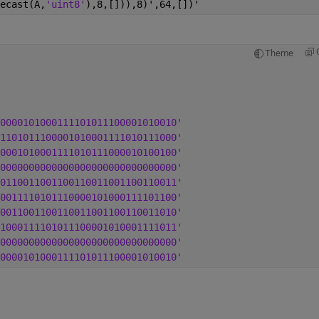
ecast(A,
'uint8'
),8,[])),8)',64,[])'
Theme
0000101000111101011100001010010'
1101011100001010001111010111000'
0001010001111010111000010100100'
0000000000000000000000000000000'
0110011001100110011001100110011'
0011110101110000101000111101100'
0011001100110011001100110011010'
1000111101011100001010001111011'
0000000000000000000000000000000'
0000101000111101011100001010010'