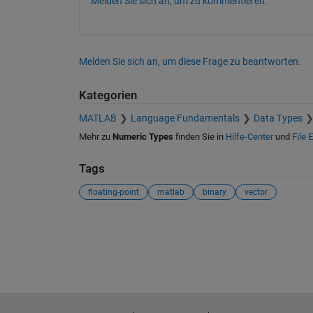
Melden Sie sich an, um zu kommentieren.
Melden Sie sich an, um diese Frage zu beantworten.
Kategorien
MATLAB
Language Fundamentals
Data Types
Mehr zu
Numeric Types
finden Sie in
Hilfe-Center
und
File 
Tags
floating-point
matlab
binary
vector
Siehe auch