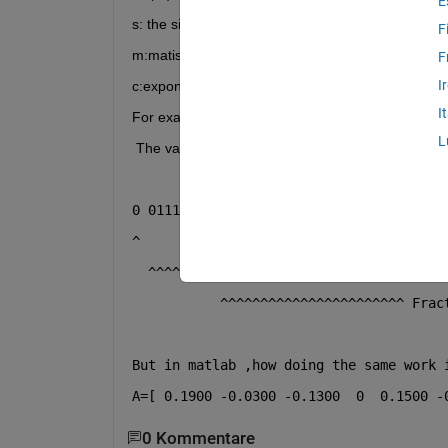
E
s: the sign 
F
m:matissa
F
I
c:exponent
I
For example 
L
 The value 1.9844 as Binary floating point would b
0 01111111 11111100000000011010010
^                                  Sign
  ^^^^^^^^                         Expo
           ^^^^^^^^^^^^^^^^^^^^^^^ Frac
But in matlab ,how doing the same work 
A=[ 0.1900 -0.0300 -0.1300  0  0.1500 -
0 Kommentare