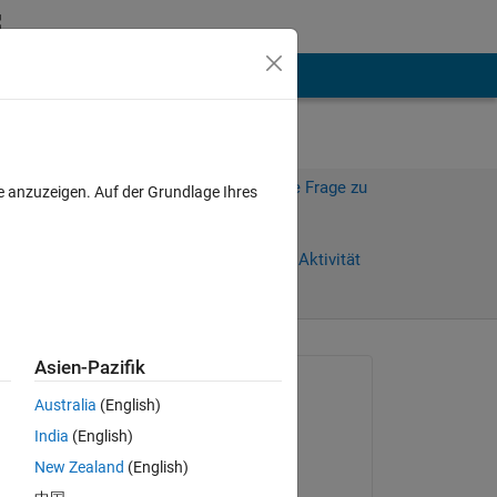
hen
Mehr
Melden Sie sich an, um diese Frage zu
e anzuzeigen. Auf der Grundlage Ihres
beantworten.
age)
Weiterleiten
Anmelden, um Aktivität
zu verfolgen
anzeigen
Asien-Pazifik
Gefragt:
Australia
(English)
Johan Johan
India
(English)
am 12 Sep. 2019
New Zealand
(English)
Bearbeitet: