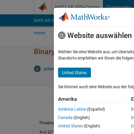
Weiter zum Inhalt
MATLAB Hilfe-Center
Community
MATLAB Answers
File Exchange
Cody
AI Cha
Home
Fragen
Antworten
Durchsuchen
Website auswählen
Binary floating point Represen
Wählen Sie eine Website aus, um überset
Standorts empfehlen wir Ihnen die folge
A
Johan Johan
12 Sep. 2019
2 Antworten
United States
Sie können auch eine Website aus der fo
Amerika
E
América Latina
(Español)
B
Canada
(English)
D
Floating-point numbers are represented as 
United States
(English)
D
X=(-1)^s*m*2^c.