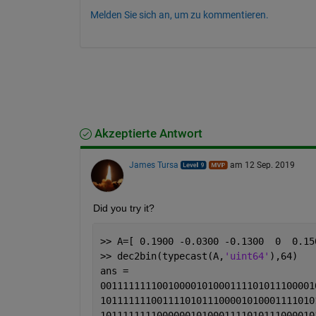
Melden Sie sich an, um zu kommentieren.
Akzeptierte Antwort
James Tursa
am 12 Sep. 2019
Did you try it?
>> A=[ 0.1900 -0.0300 -0.1300  0  0.15
>> dec2bin(typecast(A,
'uint64'
),64)
ans =
00111111110010000101000111101011100001
10111111100111101011100001010001111010
10111111110000001010001111010111000010