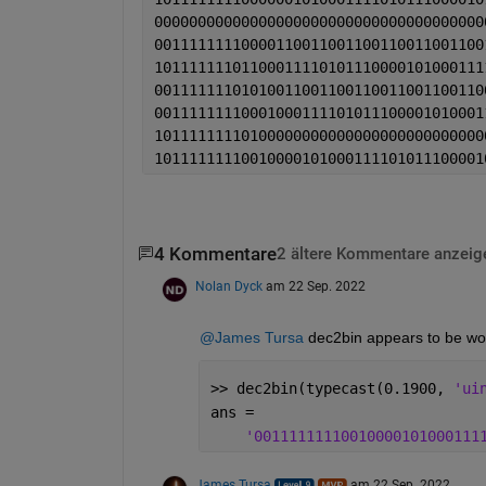
00000000000000000000000000000000000000
00111111110000110011001100110011001100
10111111101100011110101110000101000111
00111111101010011001100110011001100110
00111111110001000111101011100001010001
10111111110100000000000000000000000000
10111111110010000101000111101011100001
4 Kommentare
2 ältere Kommentare anzeig
Nolan Dyck
am 22 Sep. 2022
@James Tursa
 dec2bin appears to be wor
>> dec2bin(typecast(0.1900, 
'ui
ans =
'00111111110010000101000111
James Tursa
am 22 Sep. 2022