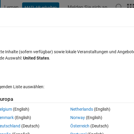
Lernen
Melden Sie sich an
MATLAB erhalten
t Playground
Diskussionen
Wettbewerbe
Blogs
Veröffentlic
FAQs zu MATLAB
Mehr
tation in Matlab
zte Inhalte (sofern verfügbar) sowie lokale Veranstaltungen und Angebot
nde Auswahl:
United States
.
ntwort akzeptiert
Aktualisiert 22 Sep. 2022
36 Ansichten (30 T
lgenden Liste auswählen:
Ältere Kommentare 
uropa
elgium
(English)
Netherlands
(English)
1 Stimme
enmark
(English)
Norway
(English)
eutschland
(Deutsch)
Österreich
(Deutsch)