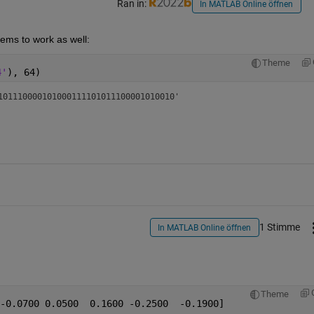
Ran in:
In MATLAB Online öffnen
ms to work as well:
Theme
4'
), 64)
101110000101000111101011100001010010'
1 Stimme
In MATLAB Online öffnen
Theme
-0.0700 0.0500  0.1600 -0.2500  -0.1900]