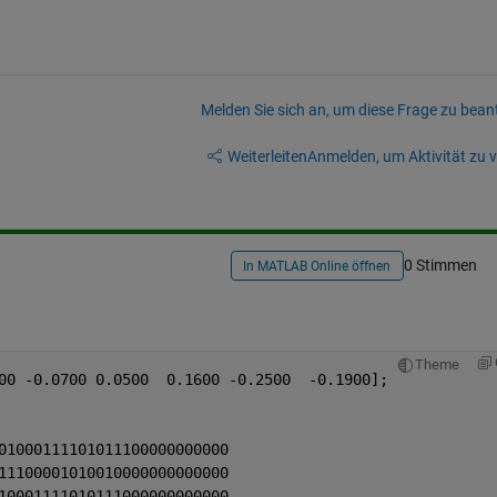
Melden Sie sich an, um diese Frage zu bean
Weiterleiten
Anmelden, um Aktivität zu v
0 Stimmen
In MATLAB Online öffnen
Theme
00 -0.0700 0.0500  0.1600 -0.2500  -0.1900];
01000111101011100000000000
11100001010010000000000000
10001111010111000000000000