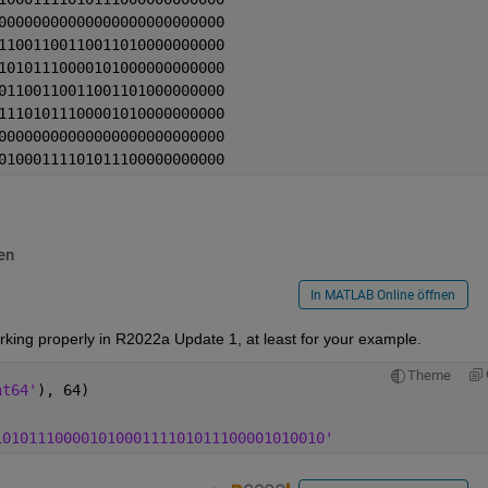
00000000000000000000000000
11001100110011010000000000
10101110000101000000000000
01100110011001101000000000
11101011100001010000000000
00000000000000000000000000
01000111101011100000000000
en
In MATLAB Online öffnen
king properly in R2022a Update 1, at least for your example.
Theme
nt64'
), 64)
10101110000101000111101011100001010010'