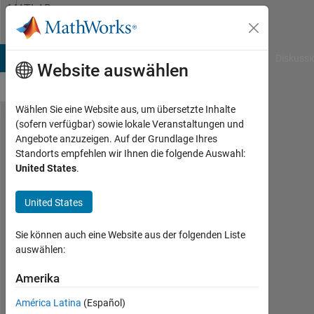
Weiter zum Inhalt
MATLAB
Answers
B Answers
File Exchange
Cody
AI Chat Playground
Diskussi
Website auswählen
Wählen Sie eine Website aus, um übersetzte Inhalte
(sofern verfügbar) sowie lokale Veranstaltungen und
Index
Angebote anzuzeigen. Auf der Grundlage Ihres
Standorts empfehlen wir Ihnen die folgende Auswahl:
Vector
United States
.
Operation
in Matlab
United States
Sie können auch eine Website aus der folgenden Liste
Johan
auswählen:
Johan
26
Amerika
Aug.
2019
América Latina
(Español)