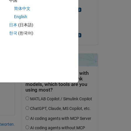
中国
Beantwortet:
 
简体中文
Andrey Kiselnikov
b, 
ow 
am 19 Aug. 2019
English
日本
(日本語)
Akzeptiert:
한국
(한국어)
Andrey Kiselnikov
Copy
tworten.