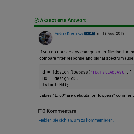
Akzeptierte Antwort
Andrey Kiselnikov
am 19 Aug. 2019
If you do not see any changes after filtering it mea
compare filter response and signal spectrum (use FF
d = fdesign.lowpass(
'Fp,Fst,Ap,Ast'
,f_
Hd = design(d);
fvtool(Hd);
values "1, 60" are defaluts for "lowpass" comman
0 Kommentare
Melden Sie sich an, um zu kommentieren.