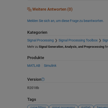
Weitere Antworten (0)
Melden Sie sich an, um diese Frage zu beantworten.
Kategorien
Signal Processing
Signal Processing Toolbox
Sig
Mehr zu
Signal Generation, Analysis, and Preprocessing
fi
Produkte
MATLAB
Simulink
Version
R2018b
Tags
curve fitting
signal processing
matlab
frequen