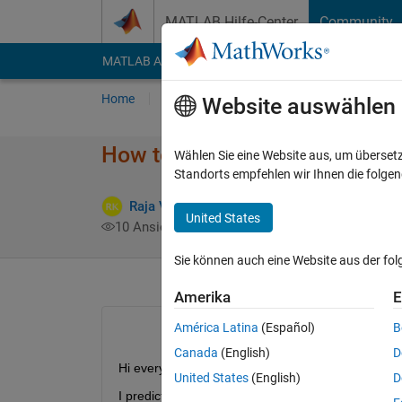
Weiter zum Inhalt
MATLAB Hilfe-Center
Community
MATLAB Answers
File Exchange
Cody
AI Cha
Home
Fragen
Antworten
Durchsuchen
Website auswählen
How to smoothen a signal usin
Wählen Sie eine Website aus, um überset
Standorts empfehlen wir Ihnen die folge
Raja Vardhan Reddy Kothakapu
19 Aug. 201
United States
10 Ansichten (30 Tage)
Sie können auch eine Website aus der fo
Amerika
E
América Latina
(Español)
B
Canada
(English)
D
Hi everyone,
United States
(English)
D
I predicted a signal using mathematical model and 