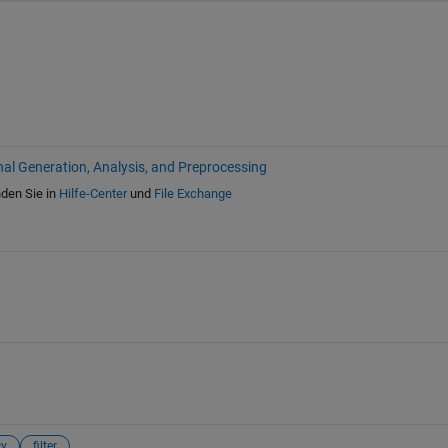
nal Generation, Analysis, and Preprocessing
nden Sie in
Hilfe-Center
und
File Exchange
cy
filter