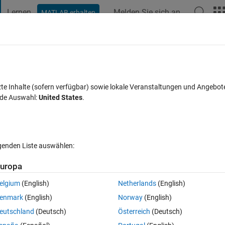
Lernen
Melden Sie sich an
MATLAB erhalten
t Playground
Diskussionen
Wettbewerbe
Blogs
Veröffentlic
FAQs zu MATLAB
Mehr
g response time of a sensor ?
zte Inhalte (sofern verfügbar) sowie lokale Veranstaltungen und Angebot
nde Auswahl:
United States
.
Antwort akzeptiert
Aktualisiert 19 Aug. 2019
9
1 Antwort
lgenden Liste auswählen:
uropa
elgium
(English)
Netherlands
(English)
0 Stimmen
enmark
(English)
Norway
(English)
eutschland
(Deutsch)
Österreich
(Deutsch)
I want to compare it with a sensor signal. The problem is my predicted