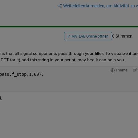
Weiterleiten
Anmelden, um Aktivität zu v
0 Stimmen
In MATLAB Online öffnen
ns that all signal components pass through your filter. To visualize it and
T for it) add this string in your script, may bee it can help you.
Theme
pass,f_stop,1,60);
d.