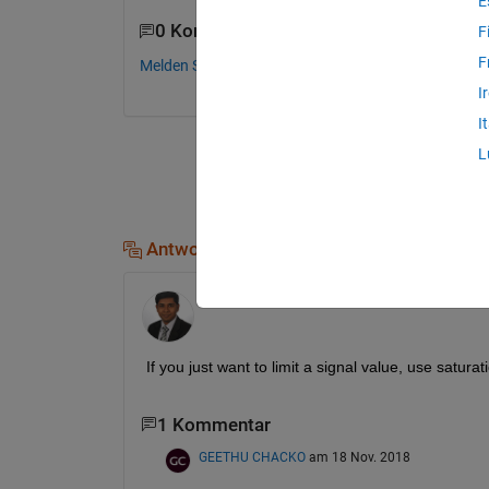
E
0 Kommentare
F
F
Melden Sie sich an, um zu kommentieren.
I
I
L
Antworten (2)
Arunkumar M
am 18 Nov. 2018
If you just want to limit a signal value, use saturat
1 Kommentar
GEETHU CHACKO
am 18 Nov. 2018