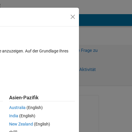
hen
Mehr
Melden Sie sich an, um diese Frage zu
e anzuzeigen. Auf der Grundlage Ihres
beantworten.
Weiterleiten
Anmelden, um Aktivität
zu verfolgen
Asien-Pazifik
Gefragt:
Australia
(English)
GEETHU CHACKO
India
(English)
am 18 Nov. 2018
n 
New Zealand
(English)
Beantwortet: