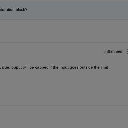
saturation block?
0 Stimmen
e. ouput will be capped if the input goes outside the limit