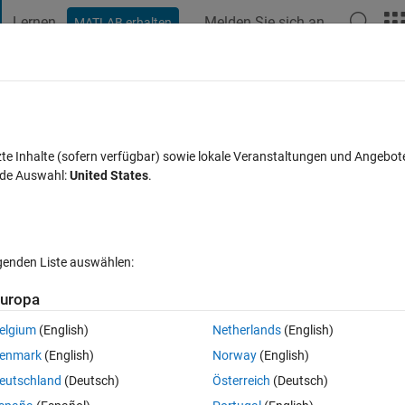
Lernen
Melden Sie sich an
MATLAB erhalten
t Playground
Diskussionen
Wettbewerbe
Blogs
Veröffentlic
FAQs zu MATLAB
Mehr
he switching signal to a particular value
zte Inhalte (sofern verfügbar) sowie lokale Veranstaltungen und Angebot
nde Auswahl:
United States
.
Aktualisiert 18 Nov. 2018
en
24 Ansichten (30 Tage)
lgenden Liste auswählen:
uropa
elgium
(English)
Netherlands
(English)
0 Stimmen
enmark
(English)
Norway
(English)
signal of my inverter ..i was trying to implement the block using s functio
eutschland
(Deutsch)
Österreich
(Deutsch)
ssibility??