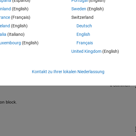
spaña
(Español)
Portugal
(English)
inland
(English)
Sweden
(English)
rance
(Français)
Switzerland
reland
(English)
Deutsch
talia
(Italiano)
English
Melden Sie sich an, um diese Frage zu bean
uxembourg
(English)
Français
United Kingdom
(English)
Weiterleiten
Anmelden, um Aktivität zu v
Kontakt zu Ihrer lokalen Niederlassung
0 Stimmen
ion block.