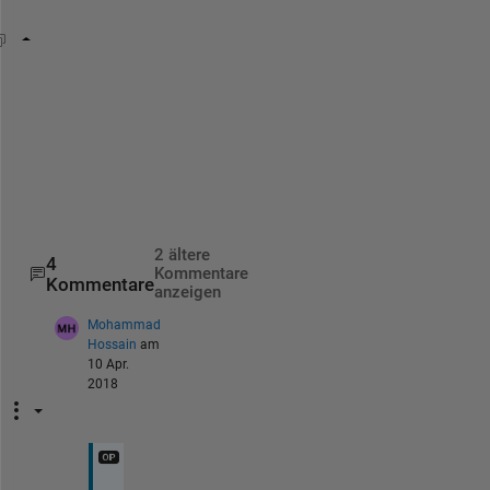
A = [5 1 1 1 6 1 1 1 1 1 1 1 7 1 1 1 7]
B=int32(A==min(A));
[startInd lastInd]=regexp(char(B+48),
'[1]+'
);
counts=lastInd-startInd+1;
sumContinuous=max(counts)
2 ältere
4
Kommentare
Kommentare
anzeigen
Mohammad
Hossain
am
10 Apr.
2018