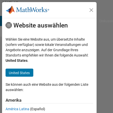
Weiter zum Inhalt
MATLAB
Answers
B Answers
File Exchange
Cody
AI Chat Playground
Diskussi
Website auswählen
Wählen Sie eine Website aus, um übersetzte Inhalte
(sofern verfügbar) sowie lokale Veranstaltungen und
Sum of
Angebote anzuzeigen. Auf der Grundlage Ihres
Standorts empfehlen wir Ihnen die folgende Auswahl:
highest
United States
.
length of
consecutive
United States
lowest
Sie können auch eine Website aus der folgenden Liste
values from
auswählen:
a array.
Amerika
Mohammad
América Latina
(Español)