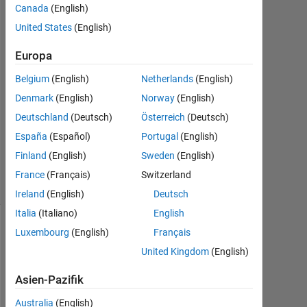
Hossain
Canada
(English)
9
United States
(English)
Apr.
2018
Europa
3
Antworten
Belgium
(English)
Netherlands
(English)
Denmark
(English)
Norway
(English)
Aktualisiert
Deutschland
(Deutsch)
Österreich
(Deutsch)
11 Apr.
España
(Español)
Portugal
(English)
2018
11
Finland
(English)
Sweden
(English)
Ansichten
France
(Français)
Switzerland
(30 Tage)
Ireland
(English)
Deutsch
Italia
(Italiano)
English
Luxembourg
(English)
Français
Ältere
Kommentare
United Kingdom
(English)
anzeigen
Asien-Pazifik
Australia
(English)