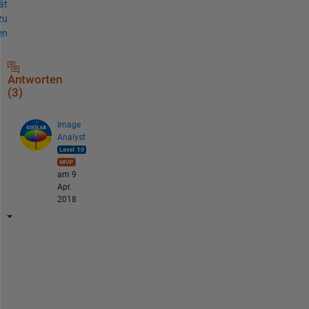
ät
zu
en
Antworten
(3)
Image
Analyst
am 9
Apr.
2018
Y
o
u 
c