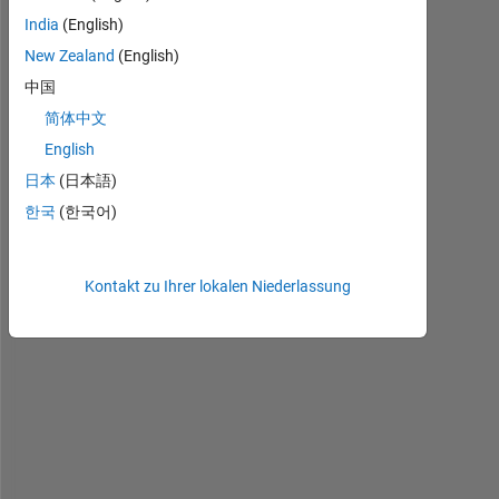
India
(English)
A 
New Zealand
(English)
= 
[
中国
5 
简体中文
1 
English
1 
1 
日本
(日本語)
6 
한국
(한국어)
1 
1 
1 
Kontakt zu Ihrer lokalen Niederlassung
1 
1 
1 
1 
7 
1 
1 
1 
7