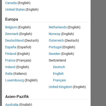
Selva
Canada
(English)
Karna
United States
(English)
31
Europa
Mär.
Belgium
(English)
Netherlands
(English)
2018
Denmark
(English)
Norway
(English)
1
Antwort
Deutschland
(Deutsch)
Österreich
(Deutsch)
España
(Español)
Portugal
(English)
Antwort
Finland
(English)
Sweden
(English)
akzeptiert
France
(Français)
Switzerland
Aktualisiert
Ireland
(English)
Deutsch
8 Jun. 2018
Italia
(Italiano)
English
20
Luxembourg
(English)
Français
Ansichten
(30 Tage)
United Kingdom
(English)
Asien-Pazifik
Australia
(English)