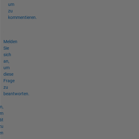
um
zu
kommentieren.
Melden
Sie
sich
an,
um
diese
Frage
zu
beantworten.
n,
um
ät
zu
en