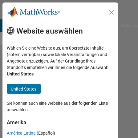
Weiter zum Inhalt
MATLAB
Answers
B Answers
File Exchange
Cody
AI Chat Playground
Diskussi
Website auswählen
Wählen Sie eine Website aus, um übersetzte Inhalte
(sofern verfügbar) sowie lokale Veranstaltungen und
How to
Angebote anzuzeigen. Auf der Grundlage Ihres
Standorts empfehlen wir Ihnen die folgende Auswahl:
Transfer
United States
.
Image
file from
United States
server
Sie können auch eine Website aus der folgenden Liste
to client
auswählen:
using
Amerika
TCP IP ?
América Latina
(Español)