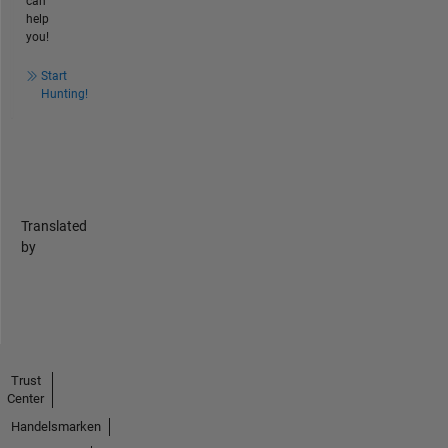
can
help
you!
Start
Hunting!
Translated
by
Trust
Center
Handelsmarken