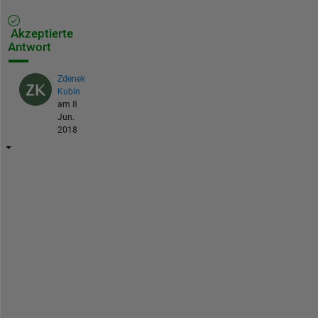
Akzeptierte
Antwort
Zdenek
Kubin
am 8
Jun.
2018
H
i
, 
s
o
m
e 
t
i