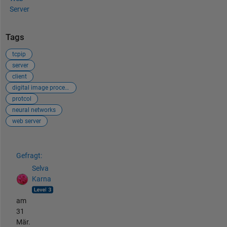
Server
Tags
tcpip
server
client
digital image processing
protcol
neural networks
web server
Siehe auch
Gefragt:
Selva
Karna
am
31
Mär.