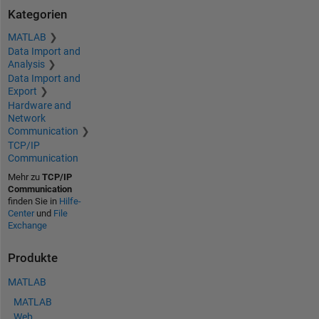
Kategorien
MATLAB
Data Import and
Analysis
Data Import and
Export
Hardware and
Network
Communication
TCP/IP
Communication
Mehr zu
TCP/IP
Communication
finden Sie in
Hilfe-
Center
und
File
Exchange
Produkte
MATLAB
MATLAB
Web