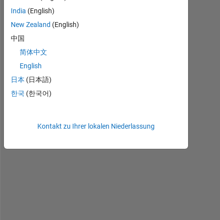
India
(English)
New Zealand
(English)
中国
简体中文
H
English
o
日本
(日本語)
w 
한국
(한국어)
t
o 
T
Kontakt zu Ihrer lokalen Niederlassung
r
a
n
s
f
e
r 
I
m
a