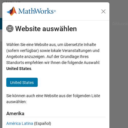
Weiter zum Inhalt
MATLAB
Answers
B Answers
File Exchange
Cody
AI Chat Playground
Diskussi
Website auswählen
Wählen Sie eine Website aus, um übersetzte Inhalte
(sofern verfügbar) sowie lokale Veranstaltungen und
Assign
Angebote anzuzeigen. Auf der Grundlage Ihres
Standorts empfehlen wir Ihnen die folgende Auswahl:
Beta
United States
.
distribution
to set of
United States
integers
Sie können auch eine Website aus der folgenden Liste
auswählen:
summyia
qamar
Amerika
14
América Latina
(Español)
Jan.