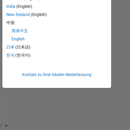
India
(English)
I 
New Zealand
(English)
h
中国
a
简体中文
v
e 
English
a 
日本
(日本語)
c
한국
(한국어)
o
l
u
m
Kontakt zu Ihrer lokalen Niederlassung
n 
v
e
c
t
o
r