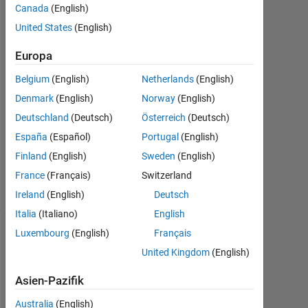
Canada
(English)
2018
1
United States
(English)
Antwort
Europa
Antwort
Belgium
(English)
Netherlands
(English)
akzeptiert
Denmark
(English)
Norway
(English)
Aktualisiert
Deutschland
(Deutsch)
Österreich
(Deutsch)
14 Jan.
España
(Español)
Portugal
(English)
2018
Finland
(English)
Sweden
(English)
20
France
(Français)
Switzerland
Ansichten
(30 Tage)
Ireland
(English)
Deutsch
Italia
(Italiano)
English
Luxembourg
(English)
Français
United Kingdom
(English)
Asien-Pazifik
Australia
(English)