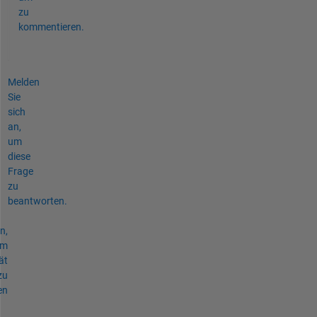
zu
kommentieren.
Melden
Sie
sich
an,
um
diese
Frage
zu
beantworten.
n,
um
ät
zu
en