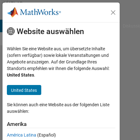
Weiter zum Inhalt
MATLAB
Answers
B Answers
File Exchange
Cody
AI Chat Playground
Diskussi
Website auswählen
Wählen Sie eine Website aus, um übersetzte Inhalte
(sofern verfügbar) sowie lokale Veranstaltungen und
Histograms
Angebote anzuzeigen. Auf der Grundlage Ihres
Standorts empfehlen wir Ihnen die folgende Auswahl:
are
United States
.
normalized
in
United States
gplotmatrix?
Sie können auch eine Website aus der folgenden Liste
auswählen:
Agustin
Amerika
11
Jan.
América Latina
(Español)
2018