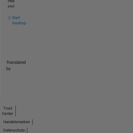
help
you!
Start
Hunting!
Translated
by
Trust
Center
Handelsmarken
Datenschutz-