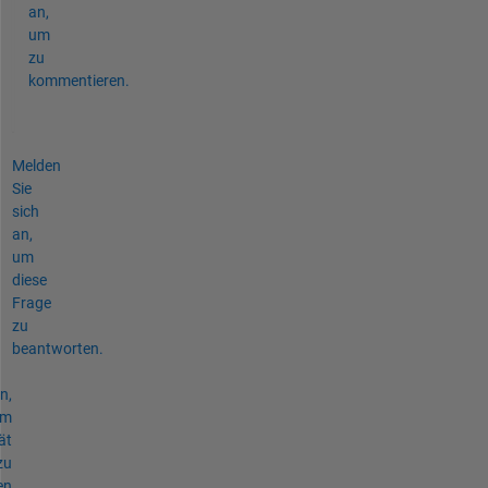
an,
um
zu
kommentieren.
Melden
Sie
sich
an,
um
diese
Frage
zu
beantworten.
n,
um
ät
zu
en