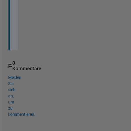
a
m
p
l
e
s
.
0
Kommentare
Melden
Sie
sich
an,
um
zu
kommentieren.