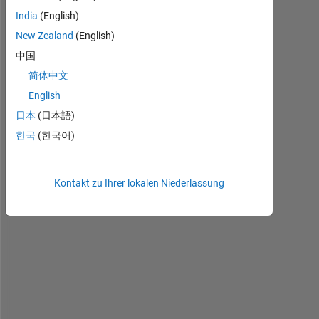
r 
India
(English)
a
New Zealand
(English)
l
中国
l
, 
简体中文
I
English
n 
日本
(日本語)
g
p
한국
(한국어)
l
o
t
Kontakt zu Ihrer lokalen Niederlassung
m
a
t
r
i
x
, 
t
h