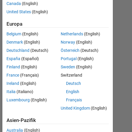
Canada
(English)
1
Antwort
United States
(English)
Europa
Aktualisiert
12 Jan.
Belgium
(English)
Netherlands
(English)
2018
Denmark
(English)
Norway
(English)
7
Ansichten
Deutschland
(Deutsch)
Österreich
(Deutsch)
(30 Tage)
España
(Español)
Portugal
(English)
Finland
(English)
Sweden
(English)
France
(Français)
Switzerland
Ireland
(English)
Deutsch
Italia
(Italiano)
English
Luxembourg
(English)
Français
United Kingdom
(English)
D
Asien-Pazifik
e
Australia
(English)
a