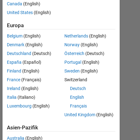
Nut
Canada
(English)
United States
(English)
21
Okt.
Europa
2017
Belgium
(English)
Netherlands
(English)
1
Denmark
(English)
Norway
(English)
Antwort
Deutschland
(Deutsch)
Österreich
(Deutsch)
Aktualisiert
España
(Español)
Portugal
(English)
17 Jan.
Finland
(English)
Sweden
(English)
2020
8
France
(Français)
Switzerland
Ansichten
Ireland
(English)
Deutsch
(30 Tage)
Italia
(Italiano)
English
Luxembourg
(English)
Français
United Kingdom
(English)
Asien-Pazifik
Australia
(English)