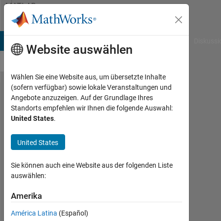
Weiter zum Inhalt
MATLAB
Answers
B Answers
File Exchange
Cody
AI Chat Playground
Diskussi
Website auswählen
Wählen Sie eine Website aus, um übersetzte Inhalte
(sofern verfügbar) sowie lokale Veranstaltungen und
How
Angebote anzuzeigen. Auf der Grundlage Ihres
Standorts empfehlen wir Ihnen die folgende Auswahl:
to
United States
.
export
cell of
United States
double
Sie können auch eine Website aus der folgenden Liste
arrays
auswählen:
to
Amerika
Excel?
América Latina
(Español)