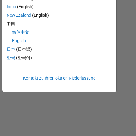
India
(English)
New Zealand
(English)
Image2.bmp
中国
简体中文
English
H
i
日本
(日本語)
,
한국
(한국어)
I 
h
Kontakt zu Ihrer lokalen Niederlassung
a
v
e 
t
o 
d
e
c
l