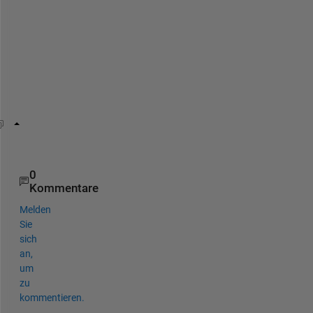
o
u 
n
e
e
d
.
writecell(Param)
0
Kommentare
Melden
Sie
sich
an,
um
zu
kommentieren.