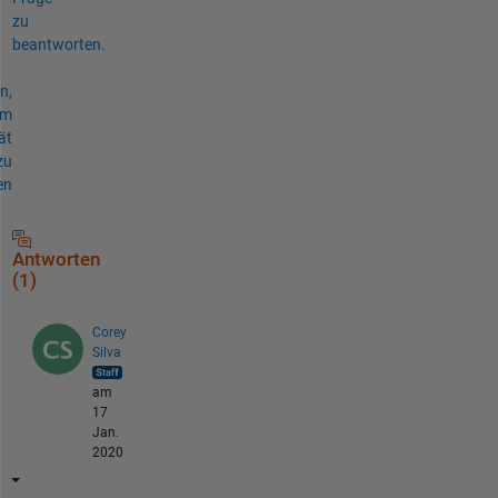
zu
beantworten.
n,
um
ät
zu
en
Antworten
(1)
Corey
Silva
am
17
Jan.
2020