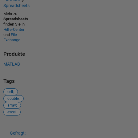
Spreadsheets
Mehr zu
Spreadsheets
finden Sie in
Hilfe-Center
und
File
Exchange
Produkte
MATLAB
Tags
cell;
double;
array;
excel;
Siehe auch
Gefragt: