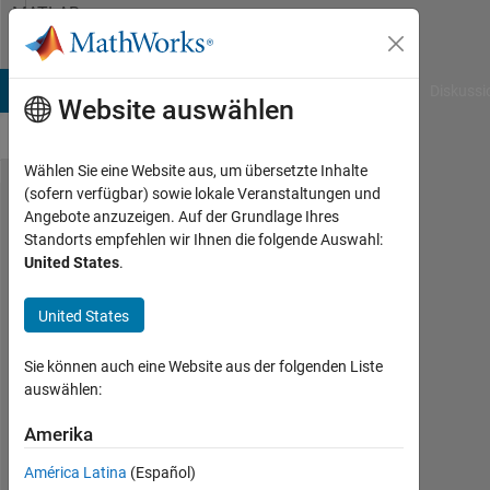
Weiter zum Inhalt
MATLAB
Answers
B Answers
File Exchange
Cody
AI Chat Playground
Diskussi
Website auswählen
Wählen Sie eine Website aus, um übersetzte Inhalte
(sofern verfügbar) sowie lokale Veranstaltungen und
Applying
Angebote anzuzeigen. Auf der Grundlage Ihres
Standorts empfehlen wir Ihnen die folgende Auswahl:
coordinate
United States
.
data to
matrices
United States
without
Sie können auch eine Website aus der folgenden Liste
plotting
auswählen:
them
Amerika
Aaron
América Latina
(Español)