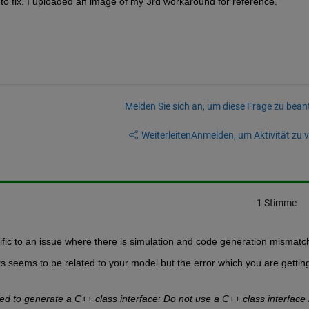
o fix. I uploaded an image of my 3rd workaround for reference.
Melden Sie sich an, um diese Frage zu bean
Weiterleiten
Anmelden, um Aktivität zu v
1 Stimme
fic to an issue where there is simulation and code generation mismatc
 seems to be related to your model but the error which you are getting 
d to generate a C++ class interface: Do not use a C++ class interface i