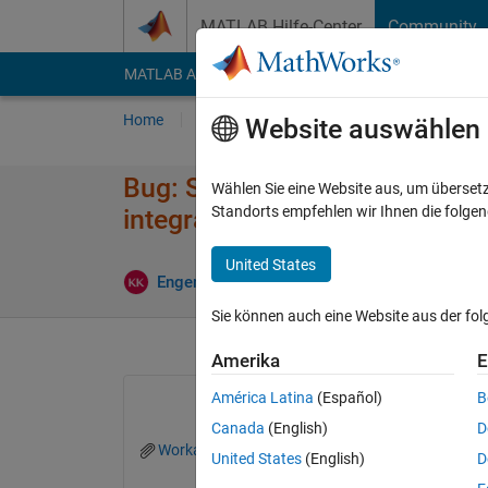
Weiter zum Inhalt
MATLAB Hilfe-Center
Community
MATLAB Answers
File Exchange
Cody
AI Cha
Home
Fragen
Antworten
Durchsuchen
Website auswählen
Bug: Simulink will not autoco
Wählen Sie eine Website aus, um überset
Standorts empfehlen wir Ihnen die folge
integrator blocks
United States
Antwor
Engenuity
13 Apr. 2017
1 Antwort
Sie können auch eine Website aus der fo
Amerika
E
América Latina
(Español)
B
Canada
(English)
D
Workaround3.png
United States
(English)
D