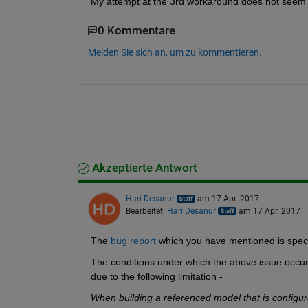
My attempt at the 3rd workaround does not seem t
0 Kommentare
Melden Sie sich an, um zu kommentieren.
Akzeptierte Antwort
Hari Desanur
am 17 Apr. 2017
Bearbeitet:
Hari Desanur
am 17 Apr. 2017
The
bug report
 which you have mentioned is speci
The conditions under which the above issue occurs
due to the following limitation -
When building a referenced model that is configure