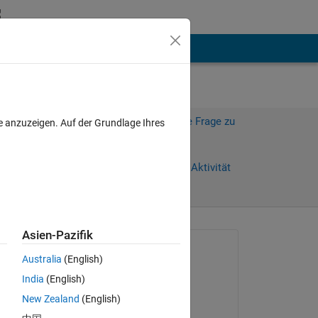
hen
Mehr
Melden Sie sich an, um diese Frage zu
e anzuzeigen. Auf der Grundlage Ihres
beantworten.
Weiterleiten
Anmelden, um Aktivität
zu verfolgen
Asien-Pazifik
Gefragt:
Australia
(English)
Engenuity
India
(English)
am 13 Apr. 2017
New Zealand
(English)
Bearbeitet: