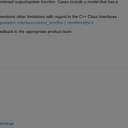
bined output/update function. Cases include a model that has a 
ntions other limitations with regard to the C++ Class Interfaces - 
ulation-interface-control_brre9ro-1.html#brre9yi-1
eedback to the appropriate product team.
Exchange