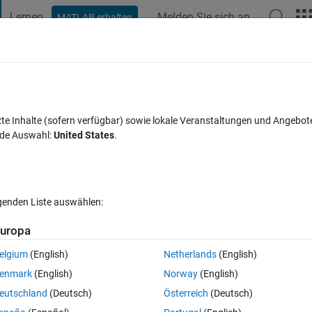
Lernen
Melden Sie sich an
MATLAB erhalten
t Playground
Diskussionen
Wettbewerbe
Blogs
Veröffentlic
FAQs zu MATLAB
Mehr
de/build models with model-referenced
zte Inhalte (sofern verfügbar) sowie lokale Veranstaltungen und Angebot
nde Auswahl:
United States
.
t akzeptiert
Aktualisiert 17 Apr. 2017
7 Ansichten (30 Tage)
lgenden Liste auswählen:
uropa
elgium
(English)
Netherlands
(English)
0 Stimmen
In MATLAB Online öffnen
enmark
(English)
Norway
(English)
eutschland
(Deutsch)
Österreich
(Deutsch)