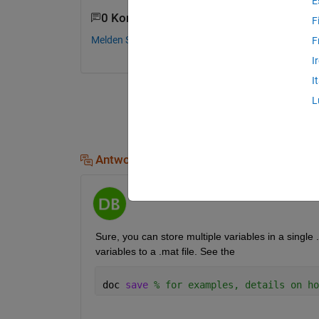
E
0 Kommentare
F
Melden Sie sich an, um zu kommentieren.
F
I
I
L
Antworten (1)
dpb
am 30 Jan. 2017
Sure, you can store multiple variables in a single .ma
variables to a .mat file. See the
doc 
save 
% for examples, details on ho