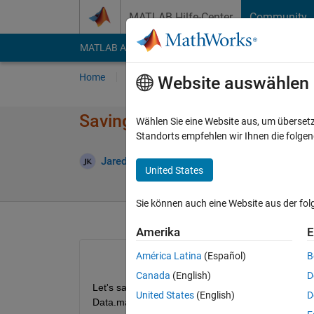
Weiter zum Inhalt
MATLAB Hilfe-Center
Community
MATLAB Answers
File Exchange
Cody
AI Cha
Home
Fragen
Antworten
Durchsuchen
Website auswählen
Saving .txt file in .mat file
Wählen Sie eine Website aus, um überset
Standorts empfehlen wir Ihnen die folge
Akt
Jared
30 Jan. 2017
1 Antwort
United States
Sie können auch eine Website aus der fo
Amerika
E
América Latina
(Español)
B
Canada
(English)
D
Let's say I have a text file Notes.txt that describe
United States
(English)
D
Data.mat?