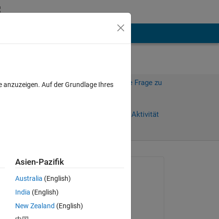
hen
Mehr
Melden Sie sich an, um diese Frage zu
e anzuzeigen. Auf der Grundlage Ihres
beantworten.
Weiterleiten
Anmelden, um Aktivität
zu verfolgen
Asien-Pazifik
Gefragt:
Australia
(English)
Jared
India
(English)
am 30 Jan. 2017
 
New Zealand
(English)
Beantwortet: