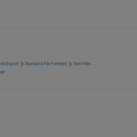
and Export
Standard File Formats
Text Files
nge