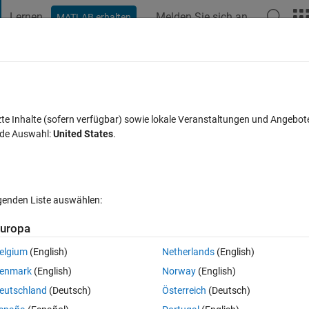
Lernen
Melden Sie sich an
MATLAB erhalten
t Playground
Diskussionen
Wettbewerbe
Blogs
Veröffentlic
FAQs zu MATLAB
Mehr
zte Inhalte (sofern verfügbar) sowie lokale Veranstaltungen und Angebot
nde Auswahl:
United States
.
ualisiert 30 Jan. 2017
12 Ansichten (30 Tage)
lgenden Liste auswählen:
uropa
elgium
(English)
Netherlands
(English)
0 Stimmen
enmark
(English)
Norway
(English)
s the data set located in Data.mat. Is there a way to save Notes.txt inside
eutschland
(Deutsch)
Österreich
(Deutsch)