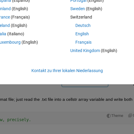
spaña
(Español)
Portugal
(English)
inland
(English)
Sweden
(English)
rance
(Français)
Switzerland
reland
(English)
Deutsch
talia
(Italiano)
English
Melden Sie sich an, um diese Frage zu bean
uxembourg
(English)
Français
United Kingdom
(English)
Weiterleiten
Anmelden, um Aktivität zu v
Kontakt zu Ihrer lokalen Niederlassung
0 Stimmen
In MATLAB Online öffnen
t file; just read the .txt file into a cellstr array variable and write both 
Theme
w, precisely.