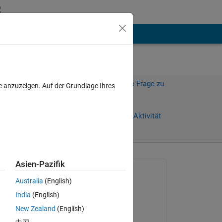
hen
Mehr
Melden Sie sich an, um diese Frage zu
e anzuzeigen. Auf der Grundlage Ihres
beantworten.
30 Tage)
Weiterleiten
Anmelden, um Aktivität
zu verfolgen
Asien-Pazifik
Gefragt:
Australia
(English)
Richa Chaturvedi
India
(English)
am 19 Dez. 2016
New Zealand
(English)
Beantwortet: