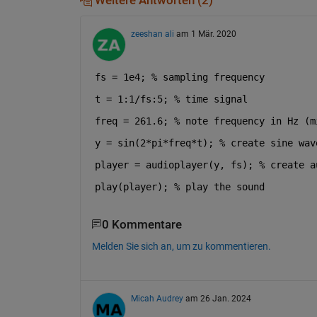
Weitere Antworten (2)
zeeshan ali
am 1 Mär. 2020
fs = 1e4; 
% sampling frequency
t = 1:1/fs:5; 
% time signal
freq = 261.6; 
% note frequency in Hz (m
y = sin(2*pi*freq*t); 
% create sine wav
player = audioplayer(y, fs); 
% create a
play(player); 
% play the sound
0 Kommentare
Melden Sie sich an, um zu kommentieren.
Micah Audrey
am 26 Jan. 2024