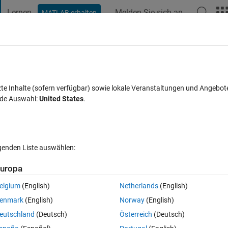
Lernen
Melden Sie sich an
MATLAB erhalten
t Playground
Diskussionen
Wettbewerbe
Blogs
Veröffentlic
FAQs zu MATLAB
Mehr
tlab?
zte Inhalte (sofern verfügbar) sowie lokale Veranstaltungen und Angebot
nde Auswahl:
United States
.
Antwort akzeptiert
Aktualisiert 26 Jan. 2024
n
20 Ansichten (
lgenden Liste auswählen:
uropa
elgium
(English)
Netherlands
(English)
0 Stimmen
enmark
(English)
Norway
(English)
ine waves that correspond to the notes on the scale. The notes are 
eutschland
(Deutsch)
Österreich
(Deutsch)
is?