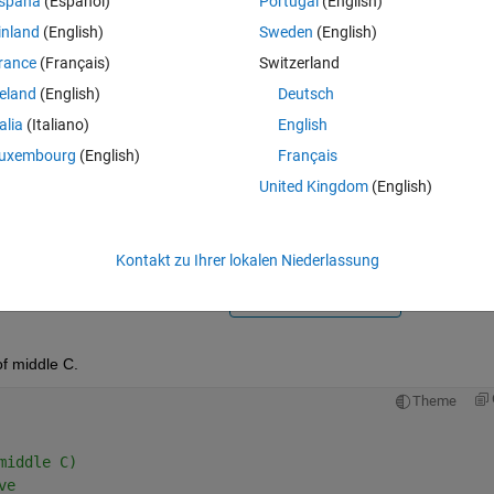
spaña
(Español)
Portugal
(English)
inland
(English)
Sweden
(English)
rance
(Français)
Switzerland
reland
(English)
Deutsch
talia
(Italiano)
English
Melden Sie sich an, um diese Frage zu bean
uxembourg
(English)
Français
United Kingdom
(English)
Weiterleiten
Anmelden, um Aktivität zu v
Kontakt zu Ihrer lokalen Niederlassung
0 Stimmen
In MATLAB Online öffnen
f middle C.
Theme
middle C)
ve