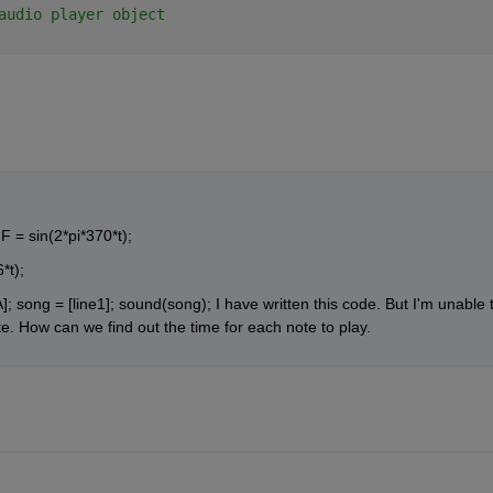
audio player object
 F = sin(2*pi*370*t);
*t);
; song = [line1]; sound(song); I have written this code. But I'm unable t
ote. How can we find out the time for each note to play.