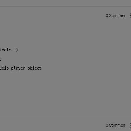
0 Stimmen
iddle C)
e
udio player object
0 Stimmen