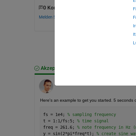
E
0 Kommentare
F
Melden Sie sich an, um zu kommentieren.
F
I
I
L
Akzeptierte Antwort
David Barry
am 19 Dez. 2016
Here's an example to get you started. 5 seconds o
fs = 1e4; 
% sampling frequency
t = 1:1/fs:5; 
% time signal
freq = 261.6; 
% note frequency in Hz (
y = sin(2*pi*freq*t); 
% create sine wa