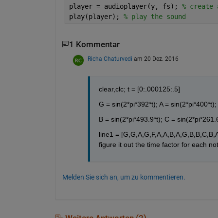
player = audioplayer(y, fs); 
% create 
play(player); 
% play the sound
1 Kommentar
Richa Chaturvedi
am 20 Dez. 2016
clear,clc; t = [0:.000125:.5]
G = sin(2*pi*392*t); A = sin(2*pi*400*t);
B = sin(2*pi*493.9*t); C = sin(2*pi*261.6
line1 = [G,G,A,G,F,A,A,B,A,G,B,B,C,B,A]
figure it out the time factor for each n
Melden Sie sich an, um zu kommentieren.