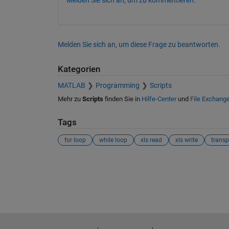
Melden Sie sich an, um diese Frage zu beantworten.
Kategorien
MATLAB
Programming
Scripts
Mehr zu
Scripts
finden Sie in
Hilfe-Center
und
File Exchang
Tags
for loop
while loop
xls read
xls write
trans
Siehe auch