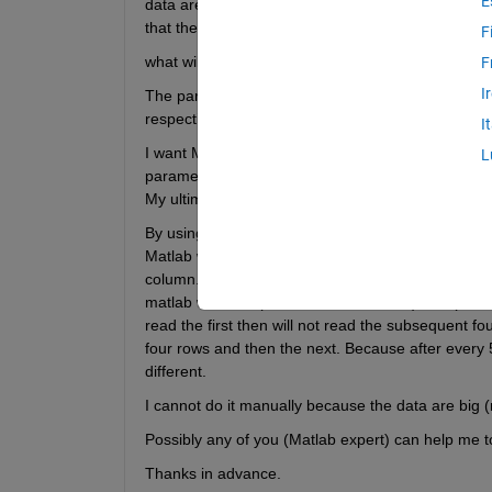
E
data are sequentially arranged. I need to rearran
that the row parameters will be moved to columns
F
what will be the matlab codes?
F
I
The parameters in rows (after every five) are repe
respective row parameters.
I
I want Matlab to read the row parameter's data and
L
parameters number will be 9+5=14, i mean 14 col
My ultimate need is to put all the parameters eithe
By using matlab loops command it could be done. I
Matlab will read the 1st number (data) of the row
column. Again matlab will read 2nd number (row) a
matlab will read (3rd--8th--13th--18th..) and (4th--
read the first then will not read the subsequent fou
four rows and then the next. Because after every 
different.
I cannot do it manually because the data are big (m
Possibly any of you (Matlab expert) can help me to
Thanks in advance.