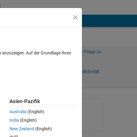
hen
Mehr
Melden Sie sich an, um diese Frage zu
e anzuzeigen. Auf der Grundlage Ihres
beantworten.
Weiterleiten
Anmelden, um Aktivität
zu verfolgen
Asien-Pazifik
Gefragt:
Australia
(English)
mmenvo
India
(English)
am 17 Feb. 2012
ns. 
New Zealand
(English)