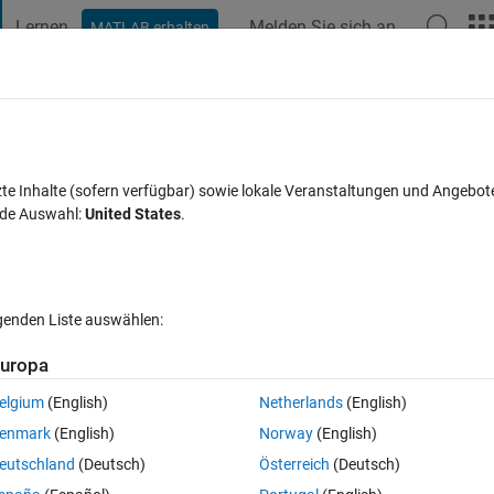
Lernen
Melden Sie sich an
MATLAB erhalten
t Playground
Diskussionen
Wettbewerbe
Blogs
Veröffentlic
FAQs zu MATLAB
Mehr
sing loops command)
zte Inhalte (sofern verfügbar) sowie lokale Veranstaltungen und Angebot
nde Auswahl:
United States
.
hten (30 Tage)
lgenden Liste auswählen:
uropa
elgium
(English)
Netherlands
(English)
0 Stimmen
enmark
(English)
Norway
(English)
which is a 100906 * 9 matrix. Data are occupying 100906 rows and 9 colum
eutschland
(Deutsch)
Österreich
(Deutsch)
 i have 9 different parameters. In the row, the 5 different parameter's 