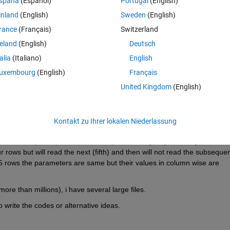
spaña
(Español)
Portugal
(English)
ge the row parameters. One option is to convert them to columns. It me
.
inland
(English)
Sweden
(English)
rance
(Français)
Switzerland
reland
(English)
Deutsch
ated and the values for the column parameters are different for the 
talia
(Italiano)
English
 to write them in an excel file as column wise. So ultimately my column
uxembourg
(English)
Français
umns, and row numbers will be decreased to 100906/5 = 20181(around)
United Kingdom
(English)
r in row wise or in column wise to be inserted them into a software.
 am a novice in matlab, so facing problems in writing codes.
Hints::
 and then 6th number and then 11th number .... and then write them to a
Kontakt zu Ihrer lokalen Niederlassung
nd then 7th and then 12th....and write them to another column. In this
9th--14th...) and (5th--10th--15th...). In an easy way i can say-> matlab w
r rows but will read the next (fifth) and then will not read the subsequen
5 rows the parameters are same but their values in column wise are 
ore than millions), i have several large files.
 write the codes or alternative ideas.