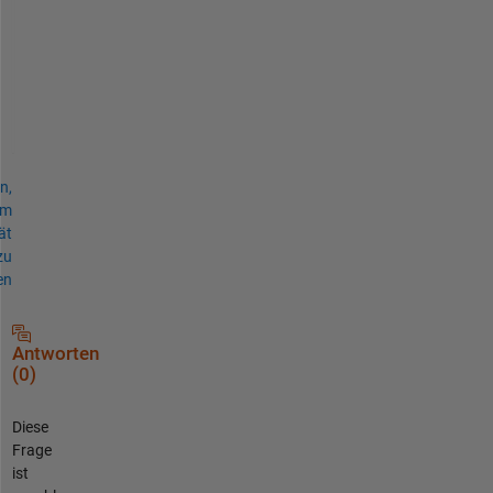
e
a
r
n
.
n,
um
ät
zu
en
Antworten
(0)
Diese
Frage
ist