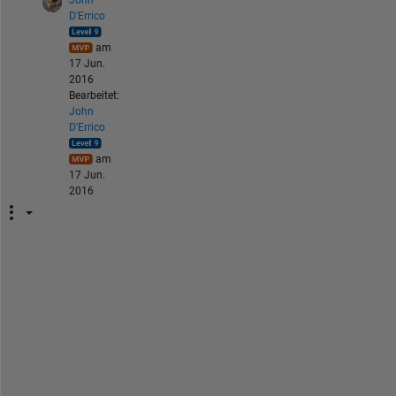
D'Errico
am
17 Jun.
2016
Bearbeitet:
John
D'Errico
am
17 Jun.
2016
T
h
i
s 
i
s 
n