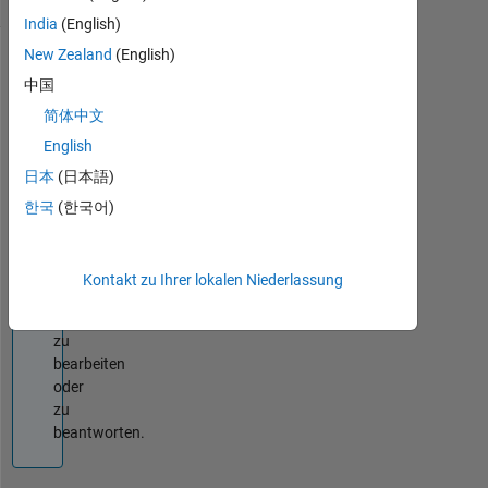
India
(English)
New Zealand
(English)
Info
中国
Diese
简体中文
Frage
English
ist
日本
(日本語)
geschlossen.
Öffnen
한국
(한국어)
Sie
sie
erneut,
Kontakt zu Ihrer lokalen Niederlassung
um
sie
zu
bearbeiten
oder
zu
beantworten.