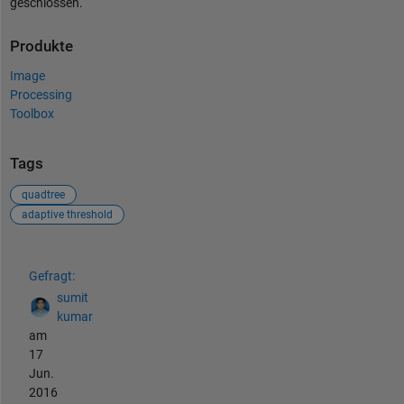
geschlossen.
Produkte
Image
Processing
Toolbox
Tags
quadtree
adaptive threshold
Siehe auch
Gefragt:
sumit
kumar
am
17
Jun.
2016