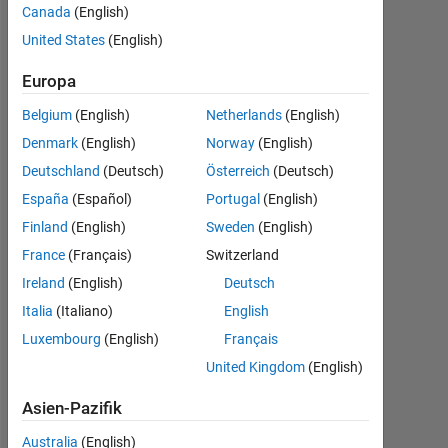
separately so that
Canada
(English)
i can change its
United States
(English)
threshold in each
Europa
level.
Belgium
(English)
Netherlands
(English)
Denmark
(English)
Norway
(English)
sumit
Deutschland
(Deutsch)
Österreich
(Deutsch)
kumar
España
(Español)
Portugal
(English)
17
Jun.
Finland
(English)
Sweden
(English)
2016
France
(Français)
Switzerland
0
Ireland
(English)
Deutsch
Antworten
Italia
(Italiano)
English
Aktualisiert
Luxembourg
(English)
Français
17 Jun.
United Kingdom
(English)
2016
4
Asien-Pazifik
Ansichten
Australia
(English)
(30 Tage)