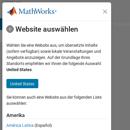
Weiter zum Inhalt
MATLAB
Answers
B Answers
File Exchange
Cody
AI Chat Playground
Diskussi
Website auswählen
Wählen Sie eine Website aus, um übersetzte Inhalte
(sofern verfügbar) sowie lokale Veranstaltungen und
I have a RGB
Angebote anzuzeigen. Auf der Grundlage Ihres
Standorts empfehlen wir Ihnen die folgende Auswahl:
image which I
United States
.
decompose into
3-planes i.e. R, G,
United States
B. Now I need to
Sie können auch eine Website aus der folgenden Liste
apply Quadtree
auswählen:
Decomposition on
Amerika
each
component(R,G,B)
América Latina
(Español)