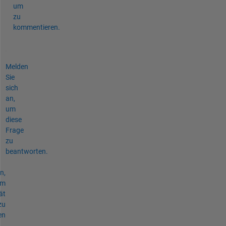
um
zu
kommentieren.
Melden
Sie
sich
an,
um
diese
Frage
zu
beantworten.
n,
um
ät
zu
en