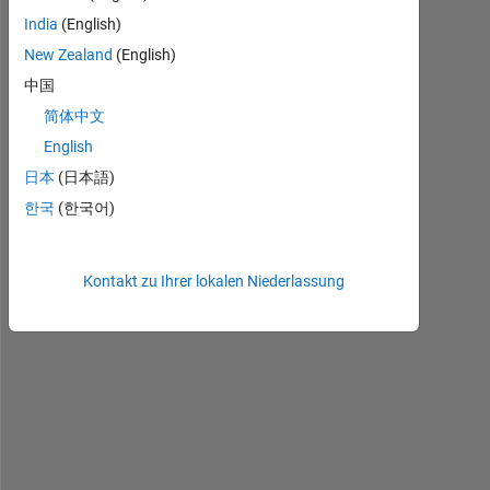
I
India
(English)
t 
New Zealand
(English)
w
o
中国
u
简体中文
l
English
d 
i
日本
(日本語)
m
한국
(한국어)
p
r
o
Kontakt zu Ihrer lokalen Niederlassung
v
e 
m
y 
p
r
o
d
u