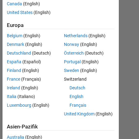
5
Canada
(English)
Jun.
United States
(English)
2016
6
Europa
Antworten
Belgium
(English)
Netherlands
(English)
Aktualisiert
Denmark
(English)
Norway
(English)
27 Sep.
Deutschland
(Deutsch)
Österreich
(Deutsch)
2023
España
(Español)
Portugal
(English)
20
Finland
(English)
Sweden
(English)
Ansichten
(30 Tage)
France
(Français)
Switzerland
Ireland
(English)
Deutsch
Italia
(Italiano)
English
Luxembourg
(English)
Français
United Kingdom
(English)
Asien-Pazifik
Australia
(English)