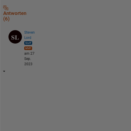
Antworten
(6)
Steven
Lord
am 27
Sep.
2023
T
h
e 
R
e
l