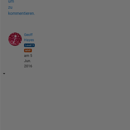
um
zu
kommentieren.
Geoff
Hayes
am 5
Jun.
2016
M
a
r
t
i
n 