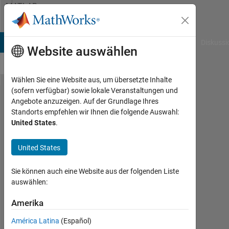
Weiter zum Inhalt
MATLAB
Answers
B Answers
File Exchange
Cody
AI Chat Playground
Diskussi
Website auswählen
Wählen Sie eine Website aus, um übersetzte Inhalte
(sofern verfügbar) sowie lokale Veranstaltungen und
Is it not
Angebote anzuzeigen. Auf der Grundlage Ihres
Standorts empfehlen wir Ihnen die folgende Auswahl:
possible
United States
.
to extract
a function
United States
from
Sie können auch eine Website aus der folgenden Liste
code in
auswählen:
MATLAB?
Amerika
Martin
América Latina
(Español)