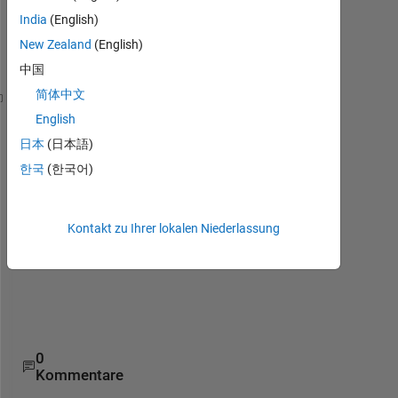
Kommentare
India
(English)
anzeigen
New Zealand
(English)
中国
简体中文
b=5; x1=0; x2=0.5; x3=1; dx=0.5; 
% Initial values
English
syms 
x
日本
(日本語)
f=inline(
'(x^2)+(54/x)'
); 
% Function
한국
(한국어)
while 
x3<=b                     
%Conditions
if 
f(x1)>=f(x2) && f(x2)<=f(x3) 
%Conditions
disp(
'minima lies between x1 and x3'
)
Kontakt zu Ihrer lokalen Niederlassung
else 
x1=x2; x2=x3; x3=x2+dx; 
% Modified values of x1 x2 
% from these values it shou
end
end
0
Kommentare