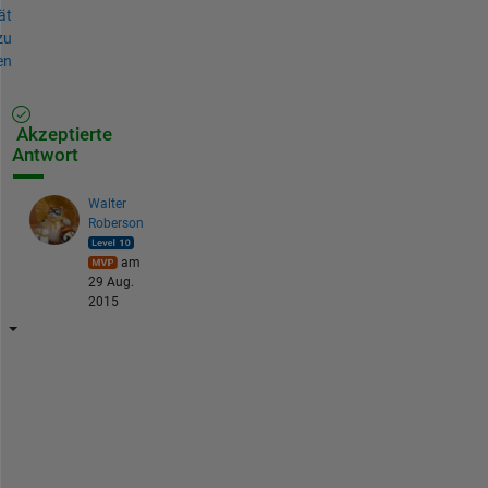
ät
zu
en
Akzeptierte
Antwort
Walter
Roberson
am
29 Aug.
2015
Y
o
u 
h