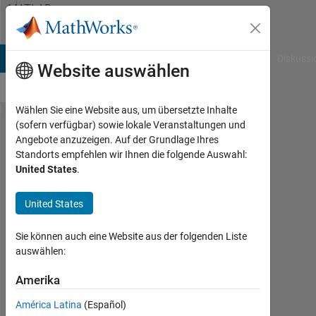
Weiter zum Inhalt
MATLAB
Answers
B Answers
File Exchange
Cody
AI Chat Playground
Diskussi
Website auswählen
Wählen Sie eine Website aus, um übersetzte Inhalte
(sofern verfügbar) sowie lokale Veranstaltungen und
Please
Angebote anzuzeigen. Auf der Grundlage Ihres
Standorts empfehlen wir Ihnen die folgende Auswahl:
help to
United States
.
rectify
an
United States
error......
Sie können auch eine Website aus der folgenden Liste
(Error in
auswählen:
while
Amerika
loop)
América Latina
(Español)