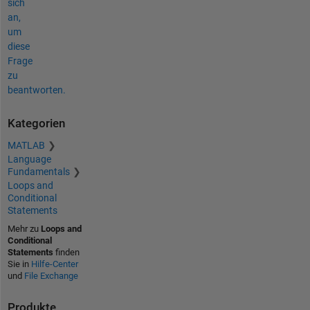
sich
an,
um
diese
Frage
zu
beantworten.
Kategorien
MATLAB
Language
Fundamentals
Loops and
Conditional
Statements
Mehr zu
Loops and
Conditional
Statements
finden
Sie in
Hilfe-Center
und
File Exchange
Produkte