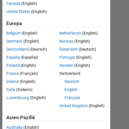
Maruti
Canada
(English)
Patil
United States
(English)
29
Aug.
Europa
2015
Belgium
(English)
Netherlands
(English)
1
Denmark
(English)
Norway
(English)
Antwort
Deutschland
(Deutsch)
Österreich
(Deutsch)
Antwort
España
(Español)
Portugal
(English)
akzeptiert
Finland
(English)
Sweden
(English)
France
(Français)
Switzerland
Aktualisiert
30 Aug.
Ireland
(English)
Deutsch
2015
Italia
(Italiano)
English
27
Luxembourg
(English)
Français
Ansichten
(30 Tage)
United Kingdom
(English)
Asien-Pazifik
Ältere
Australia
(English)