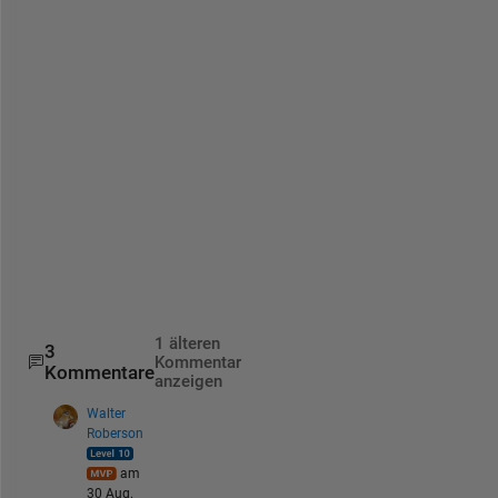
" 
i
s 
n
o
t 
n
e
e
d
e
d
.
1 älteren
3
Kommentar
Kommentare
anzeigen
Walter
Roberson
am
30 Aug.