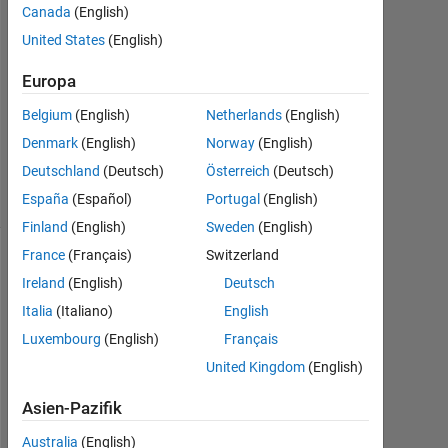
Apr.
Canada
(English)
2026
United States
(English)
1
Antwort
Europa
Aktualisiert
Belgium
(English)
Netherlands
(English)
8 Apr. 2026
Denmark
(English)
Norway
(English)
9
Deutschland
(Deutsch)
Österreich
(Deutsch)
Ansichten
(30 Tage)
España
(Español)
Portugal
(English)
Finland
(English)
Sweden
(English)
France
(Français)
Switzerland
Ireland
(English)
Deutsch
Italia
(Italiano)
English
Luxembourg
(English)
Français
United Kingdom
(English)
Asien-Pazifik
I 
c
Australia
(English)