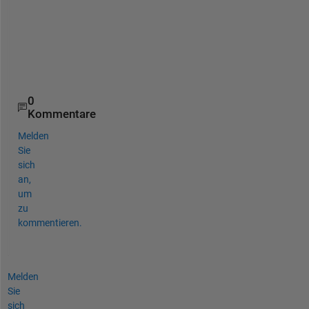
e 
h
e
l
p
0
Kommentare
Melden
Sie
sich
an,
um
zu
kommentieren.
Melden
Sie
sich