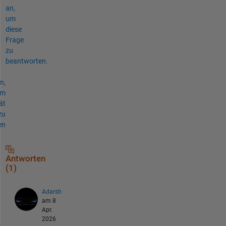
an,
um
diese
Frage
zu
beantworten.
n,
um
ät
zu
en
Antworten
(1)
Adarsh
am 8
Apr.
2026