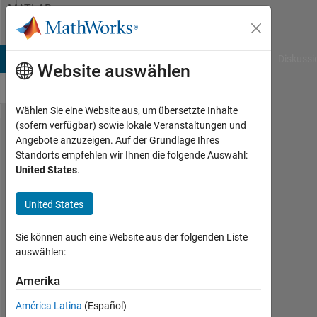
Weiter zum Inhalt
MATLAB
Answers
B Answers
File Exchange
Cody
AI Chat Playground
Diskussi
Website auswählen
Wählen Sie eine Website aus, um übersetzte Inhalte
(sofern verfügbar) sowie lokale Veranstaltungen und
MATLAB
Angebote anzuzeigen. Auf der Grundlage Ihres
Standorts empfehlen wir Ihnen die folgende Auswahl:
unable
United States
.
to find
files
United States
Sie können auch eine Website aus der folgenden Liste
Victor
auswählen:
26
Okt.
Amerika
2025
América Latina
(Español)
1