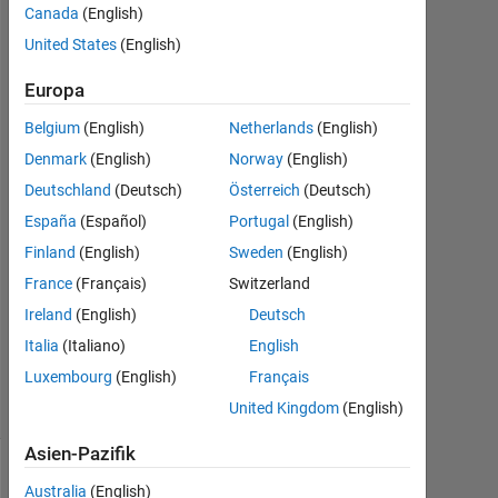
ports <2+
Canada
(English)
and 2->?
United States
(English)
Europa
Ankita
Belgium
(English)
Netherlands
(English)
8
Denmark
(English)
Norway
(English)
Jul.
2025
Deutschland
(Deutsch)
Österreich
(Deutsch)
1
España
(Español)
Portugal
(English)
Antwort
Finland
(English)
Sweden
(English)
France
(Français)
Switzerland
Aktualisiert
24 Jul.
Ireland
(English)
Deutsch
2025
Italia
(Italiano)
English
24
Luxembourg
(English)
Français
Ansichten
(30 Tage)
United Kingdom
(English)
Asien-Pazifik
Australia
(English)