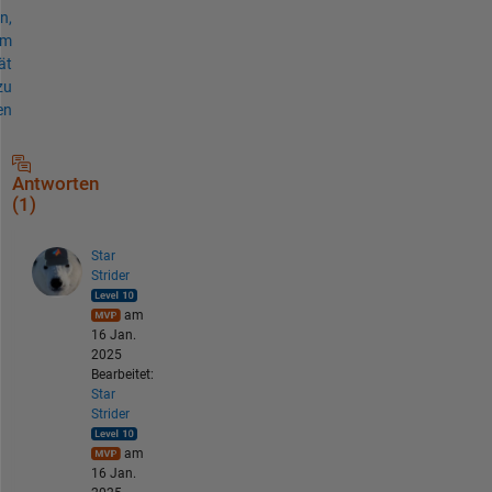
n,
um
ät
zu
en
Antworten
(1)
Star
Strider
am
16 Jan.
2025
Bearbeitet:
Star
Strider
am
16 Jan.