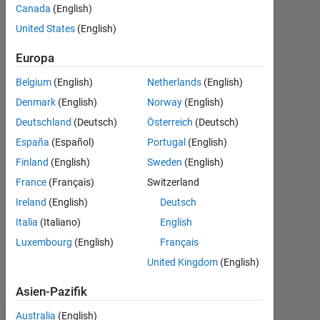
1MHz). C
Canada
(English)
and L are
United States
(English)
unknow.
Europa
Belgium
(English)
Netherlands
(English)
Alhassane
Denmark
(English)
Norway
(English)
16
Deutschland
(Deutsch)
Österreich
(Deutsch)
Jan.
2025
España
(Español)
Portugal
(English)
1
Finland
(English)
Sweden
(English)
Antwort
France
(Français)
Switzerland
Ireland
(English)
Deutsch
Aktualisiert
17 Jan.
Italia
(Italiano)
English
2025
Luxembourg
(English)
Français
3
United Kingdom
(English)
Ansichten
(30 Tage)
Asien-Pazifik
Australia
(English)