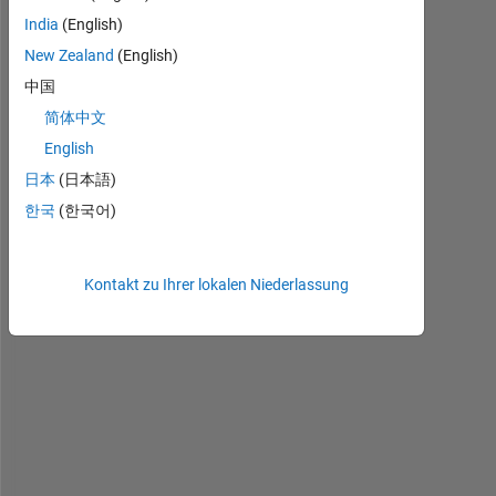
Ältere
India
(English)
Kommentare
New Zealand
(English)
anzeigen
中国
简体中文
English
I 
日本
(日本語)
h
한국
(한국어)
a
v
e 
Kontakt zu Ihrer lokalen Niederlassung
a 
m
e
s
u
r
e
d 
v