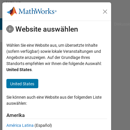
Weiter zum Inhalt
MATLAB
Answers
B Answers
File Exchange
Cody
AI Chat Playground
Diskussi
Website auswählen
Wählen Sie eine Website aus, um übersetzte Inhalte
(sofern verfügbar) sowie lokale Veranstaltungen und
Find
Angebote anzuzeigen. Auf der Grundlage Ihres
Standorts empfehlen wir Ihnen die folgende Auswahl:
imapedance
United States
.
of a circuit
with
United States
mesured
Sie können auch eine Website aus der folgenden Liste
current and
auswählen:
voltage and
Amerika
frequency
sweep(up to
América Latina
(Español)