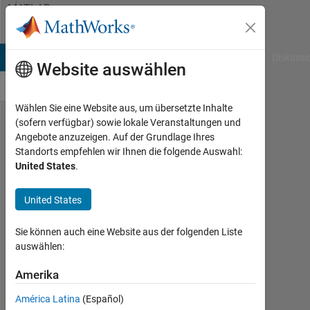
Weiter zum Inhalt
MATLAB
Answers
B Answers
File Exchange
Cody
AI Chat Playground
Diskussi
Website auswählen
Wählen Sie eine Website aus, um übersetzte Inhalte
(sofern verfügbar) sowie lokale Veranstaltungen und
5G toolbox:
Angebote anzuzeigen. Auf der Grundlage Ihres
Standorts empfehlen wir Ihnen die folgende Auswahl:
Is it possible
United States
.
to capture
other user
United States
packets
Sie können auch eine Website aus der folgenden Liste
from
auswählen:
another
Amerika
user
location? or
América Latina
(Español)