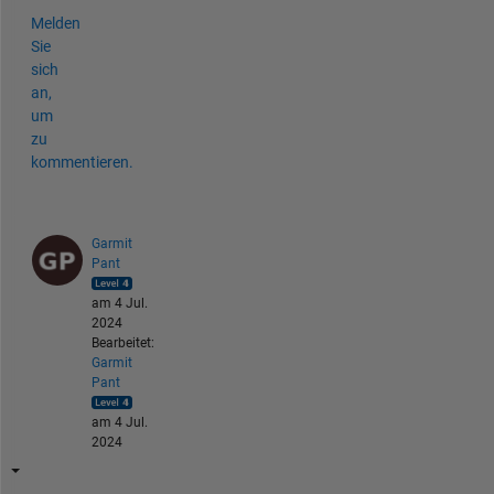
Melden
Sie
sich
an,
um
zu
kommentieren.
Garmit
Pant
am 4 Jul.
2024
Bearbeitet:
Garmit
Pant
am 4 Jul.
2024