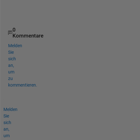
o
n
?
0
Kommentare
Melden
Sie
sich
an,
um
zu
kommentieren.
Melden
Sie
sich
an,
um