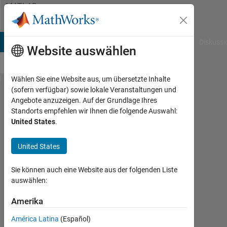
Weiter zum Inhalt
MATLAB
Answers
B Answers
File Exchange
Cody
AI Chat Playground
Diskussi
Website auswählen
Wählen Sie eine Website aus, um übersetzte Inhalte
(sofern verfügbar) sowie lokale Veranstaltungen und
Optimizing
Angebote anzuzeigen. Auf der Grundlage Ihres
Standorts empfehlen wir Ihnen die folgende Auswahl:
lsqnonlin for
United States
.
Nonlinear
Inverse
United States
Problems:
Sie können auch eine Website aus der folgenden Liste
Handling
auswählen:
Large
Amerika
Unknown
Parameter
América Latina
(Español)