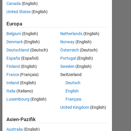
Sizes and
Canada
(English)
Measurement
United States
(English)
Datasets
Europa
Belgium
(English)
Netherlands
(English)
Sumithra.
Denmark
(English)
Norway
(English)
30
Deutschland
(Deutsch)
Österreich
(Deutsch)
Apr.
2024
España
(Español)
Portugal
(English)
1
Finland
(English)
Sweden
(English)
Antwort
France
(Français)
Switzerland
Ireland
(English)
Deutsch
Aktualisiert
11 Jun.
Italia
(Italiano)
English
2024
Luxembourg
(English)
Français
15
United Kingdom
(English)
Ansichten
(30 Tage)
Asien-Pazifik
Australia
(English)