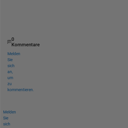
h
a
n
k
s
0
Kommentare
Melden
Sie
sich
an,
um
zu
kommentieren.
Melden
Sie
sich