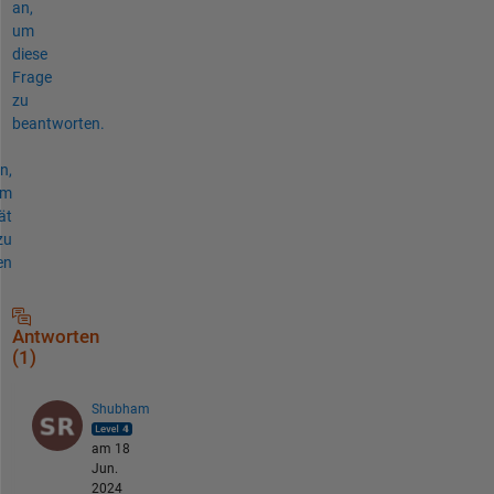
an,
um
diese
Frage
zu
beantworten.
n,
um
ät
zu
en
Antworten
(1)
Shubham
am 18
Jun.
2024