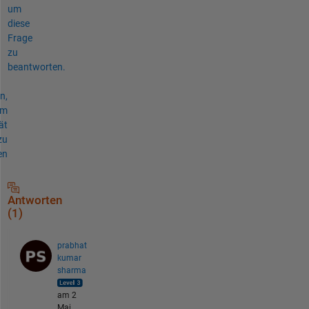
um
diese
Frage
zu
beantworten.
n,
um
ät
zu
en
Antworten
(1)
prabhat
kumar
sharma
am 2
Mai