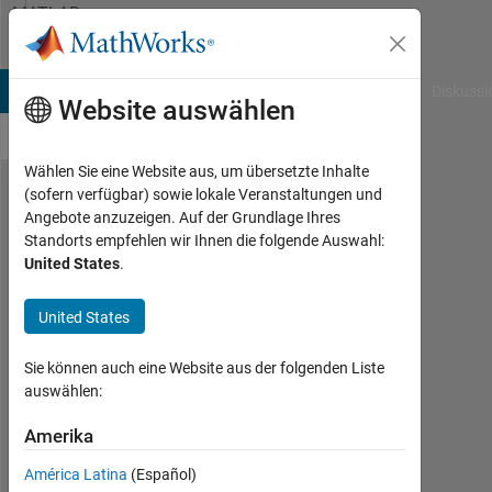
Weiter zum Inhalt
MATLAB
Answers
B Answers
File Exchange
Cody
AI Chat Playground
Diskussi
Website auswählen
Wählen Sie eine Website aus, um übersetzte Inhalte
(sofern verfügbar) sowie lokale Veranstaltungen und
Validating
Angebote anzuzeigen. Auf der Grundlage Ihres
Standorts empfehlen wir Ihnen die folgende Auswahl:
a Model
United States
.
Created
by the
United States
fitrauto
Sie können auch eine Website aus der folgenden Liste
command
auswählen:
Amerika
Isabelle
Museck
América Latina
(Español)
18