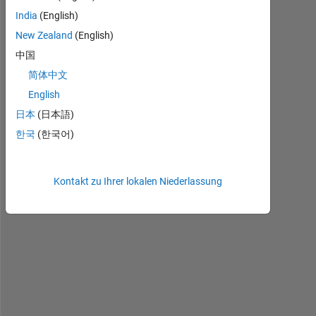
t
India
(English)
h
New Zealand
(English)
e
r
中国
e 
简体中文
a 
English
w
a
日本
(日本語)
y 
한국
(한국어)
t
o 
h
Kontakt zu Ihrer lokalen Niederlassung
i
d
e 
a
l
l 
o
r 
s