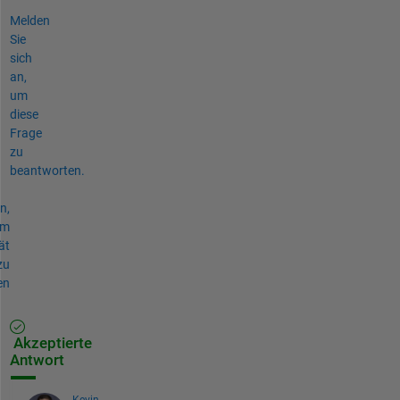
Melden
Sie
sich
an,
um
diese
Frage
zu
beantworten.
n,
um
ät
zu
en
Akzeptierte
Antwort
Kevin