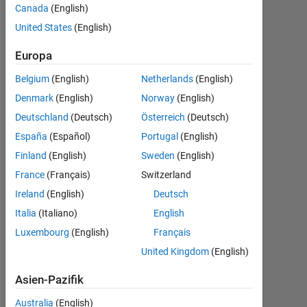
Antwort
Canada
(English)
United States
(English)
Antwort
akzeptiert
Europa
Belgium
(English)
Netherlands
(English)
Aktualisiert
6 Jul. 2023
Denmark
(English)
Norway
(English)
2
Deutschland
(Deutsch)
Österreich
(Deutsch)
Ansichten
España
(Español)
Portugal
(English)
(30 Tage)
Finland
(English)
Sweden
(English)
France
(Français)
Switzerland
Ireland
(English)
Deutsch
Italia
(Italiano)
English
Luxembourg
(English)
Français
United Kingdom
(English)
Asien-Pazifik
I
s 
Australia
(English)