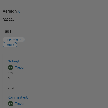
Version
R2022b
Tags
appdesigner
image
Siehe auch
Gefragt:
Trevor
am
5
Jul.
2023
Kommentiert:
Trevor