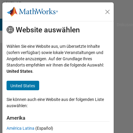
Weiter zum Inhalt
MATLAB
Answers
B Answers
File Exchange
Cody
AI Chat Playground
Diskussi
Website auswählen
Wählen Sie eine Website aus, um übersetzte Inhalte
(sofern verfügbar) sowie lokale Veranstaltungen und
App
Angebote anzuzeigen. Auf der Grundlage Ihres
Standorts empfehlen wir Ihnen die folgende Auswahl:
Designer
United States
.
Image
Properties
United States
Sie können auch eine Website aus der folgenden Liste
Trevor
auswählen:
5
Jul.
Amerika
2023
América Latina
(Español)
1