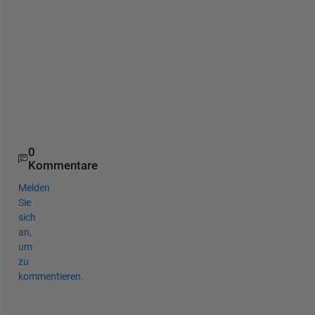
T
h
a
n
k
s
!
0
Kommentare
Melden
Sie
sich
an,
um
zu
kommentieren.