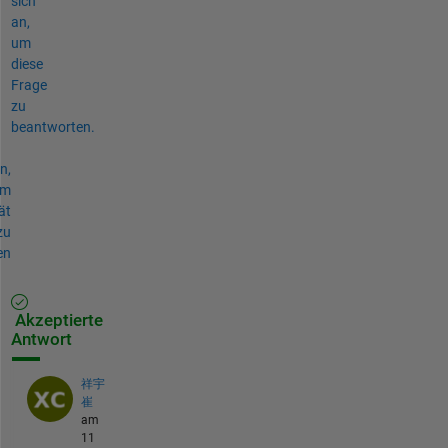
sich
an,
um
diese
Frage
zu
beantworten.
n,
um
ät
zu
en
Akzeptierte
Antwort
祥宇
崔
am
11