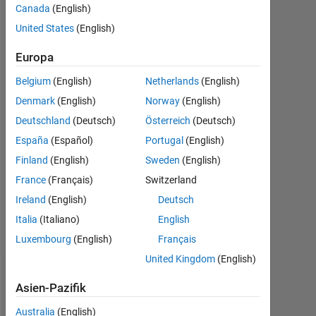
Canada
(English)
11
United States
(English)
Apr.
2023
Europa
1
Antwort
Belgium
(English)
Netherlands
(English)
Denmark
(English)
Norway
(English)
Antwort
Deutschland
(Deutsch)
Österreich
(Deutsch)
akzeptiert
España
(Español)
Portugal
(English)
Aktualisiert
Finland
(English)
Sweden
(English)
11 Apr.
France
(Français)
Switzerland
2023
Ireland
(English)
Deutsch
10
Ansichten
Italia
(Italiano)
English
(30 Tage)
Luxembourg
(English)
Français
United Kingdom
(English)
Ältere
Asien-Pazifik
Kommentare
anzeigen
Australia
(English)