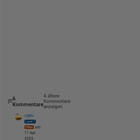
s 
a
p
p
r
e
c
i
a
t
e
d
.
4 ältere
6
Kommentare
Kommentare
anzeigen
VBBV
am
11 Apr.
2023