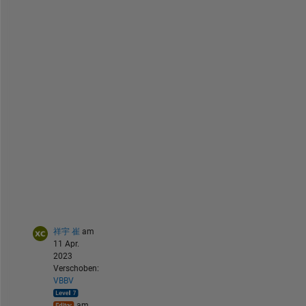
e
n 
m
u
c
h 
m
o
r
e 
t
i
m
e
. 
祥宇 崔
am
11 Apr.
2023
Verschoben:
VBBV
am