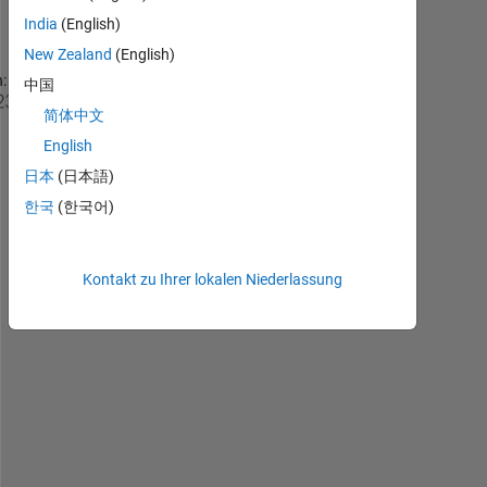
India
(English)
New Zealand
(English)
:
中国
S
简体中文
o
English
m
e
日本
(日本語)
t
한국
(한국어)
i
m
e
Kontakt zu Ihrer lokalen Niederlassung
s 
w
h
e
n 
i
t 
c
o