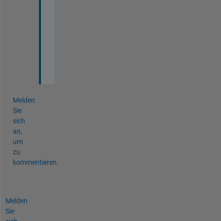
r
e
s
u
l
t
.
Melden
Sie
sich
an,
um
zu
kommentieren.
Melden
Sie