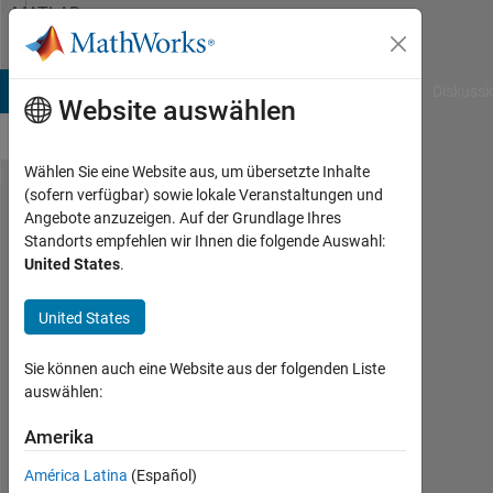
Weiter zum Inhalt
MATLAB
Answers
B Answers
File Exchange
Cody
AI Chat Playground
Diskussi
Website auswählen
Wählen Sie eine Website aus, um übersetzte Inhalte
(sofern verfügbar) sowie lokale Veranstaltungen und
How to
Angebote anzuzeigen. Auf der Grundlage Ihres
Standorts empfehlen wir Ihnen die folgende Auswahl:
improve
United States
.
the
calculation
United States
accuracy
Sie können auch eine Website aus der folgenden Liste
of Matlab?
auswählen:
Amerika
祥
宇
América Latina
(Español)
崔